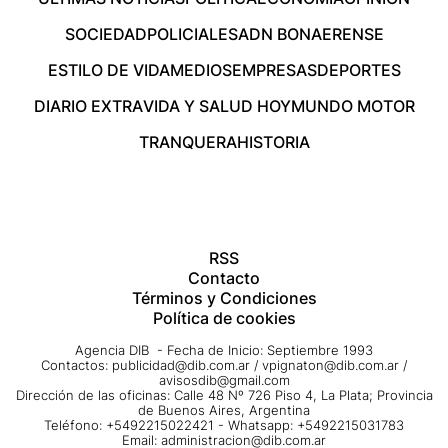
SOCIEDAD
POLICIALES
ADN BONAERENSE
ESTILO DE VIDA
MEDIOS
EMPRESAS
DEPORTES
DIARIO EXTRA
VIDA Y SALUD HOY
MUNDO MOTOR
TRANQUERA
HISTORIA
RSS
Contacto
Términos y Condiciones
Política de cookies
Agencia DIB - Fecha de Inicio: Septiembre 1993
Contactos:
publicidad@dib.com.ar
/
vpignaton@dib.com.ar
/
avisosdib@gmail.com
Dirección de las oficinas: Calle 48 Nº 726 Piso 4, La Plata; Provincia
de Buenos Aires, Argentina
Teléfono: +5492215022421 - Whatsapp: +5492215031783
Email:
administracion@dib.com.ar