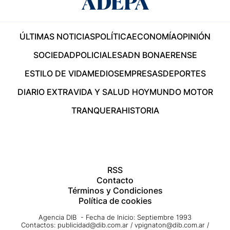
ÚLTIMAS NOTICIAS
POLÍTICA
ECONOMÍA
OPINIÓN
SOCIEDAD
POLICIALES
ADN BONAERENSE
ESTILO DE VIDA
MEDIOS
EMPRESAS
DEPORTES
DIARIO EXTRA
VIDA Y SALUD HOY
MUNDO MOTOR
TRANQUERA
HISTORIA
RSS
Contacto
Términos y Condiciones
Política de cookies
Agencia DIB - Fecha de Inicio: Septiembre 1993
Contactos:
publicidad@dib.com.ar
/
vpignaton@dib.com.ar
/