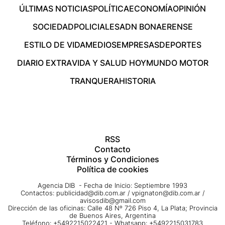
ÚLTIMAS NOTICIAS
POLÍTICA
ECONOMÍA
OPINIÓN
SOCIEDAD
POLICIALES
ADN BONAERENSE
ESTILO DE VIDA
MEDIOS
EMPRESAS
DEPORTES
DIARIO EXTRA
VIDA Y SALUD HOY
MUNDO MOTOR
TRANQUERA
HISTORIA
RSS
Contacto
Términos y Condiciones
Política de cookies
Agencia DIB - Fecha de Inicio: Septiembre 1993
Contactos:
publicidad@dib.com.ar
/
vpignaton@dib.com.ar
/
avisosdib@gmail.com
Dirección de las oficinas: Calle 48 Nº 726 Piso 4, La Plata; Provincia
de Buenos Aires, Argentina
Teléfono: +5492215022421 - Whatsapp: +5492215031783