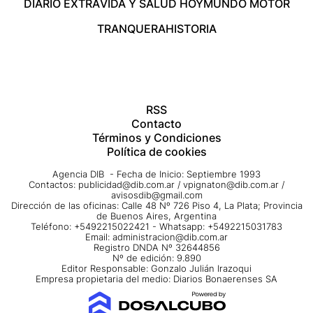
DIARIO EXTRA
VIDA Y SALUD HOY
MUNDO MOTOR
TRANQUERA
HISTORIA
RSS
Contacto
Términos y Condiciones
Política de cookies
Agencia DIB - Fecha de Inicio: Septiembre 1993
Contactos:
publicidad@dib.com.ar
/
vpignaton@dib.com.ar
/
avisosdib@gmail.com
Dirección de las oficinas: Calle 48 Nº 726 Piso 4, La Plata; Provincia
de Buenos Aires, Argentina
Teléfono: +5492215022421 - Whatsapp: +5492215031783
Email:
administracion@dib.com.ar
Registro DNDA Nº 32644856
Nº de edición: 9.890
Editor Responsable: Gonzalo Julián Irazoqui
Empresa propietaria del medio: Diarios Bonaerenses SA