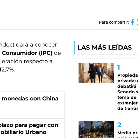
Para compartir:
Indec) dará a conocer
LAS MÁS LEÍDAS
l Consumidor (IPC)
de
leración respecto a
12,7%.
Propied
privada:
debatirá 
Senado s
tema de 
e monedas con China
extranjer
de tierra
lazo para pagar con
obiliario Urbano
Media pr