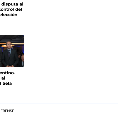
 disputa al
control del
elección
s
entino-
 al
 Sela
ERENSE