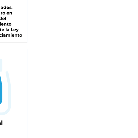
dades:
ro en
del
iento
de la Ley
ciamiento
l
!