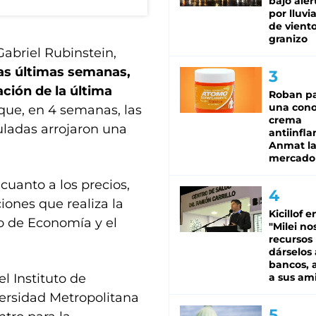
bajo aler
por lluvi
de viento
granizo
Gabriel Rubinstein,
las últimas semanas,
ación de la última
Roban pa
una cono
que, en 4 semanas, las
crema
uladas arrojaron una
antiinfla
Anmat la 
mercado
cuanto a los precios,
ones que realiza la
Kicillof e
io de Economía y el
"Milei no
recursos
dárselos 
bancos, a
l Instituto de
a sus am
iversidad Metropolitana