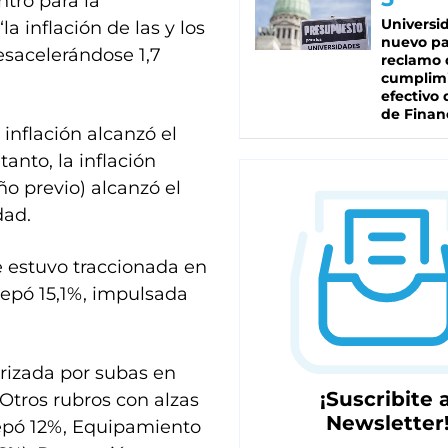
ntro para la
Universi
a inflación de las y los
nuevo pa
esacelerándose 1,7
reclamo 
cumplim
efectivo 
de Finan
inflación alcanzó el
anto, la inflación
ño previo) alcanzó el
dad.
re estuvo traccionada en
repó 15,1%, impulsada
rizada por subas en
¡Suscribite a
 Otros rubros con alzas
Newsletter
repó 12%, Equipamiento