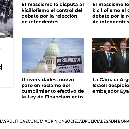
El massismo le disputa al
El massismo le
kicillofismo el control del
kicillofismo el 
debate por la relección
debate por la r
de intendentes
de intendente
o
d
Universidades: nuevo
La Cámara Arg
paro en reclamo del
Israelí despidió
cumplimiento efectivo de
embajador Eyal
la Ley de Financiamiento
IAS
POLÍTICA
ECONOMÍA
OPINIÓN
SOCIEDAD
POLICIALES
ADN BONA