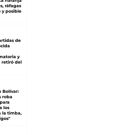
ta naranja
as, ráfagas
 y posible
rtidas de
cida
matoria y
retiró del
n Bolívar:
s roba
 para
a los
 la timba,
igos"