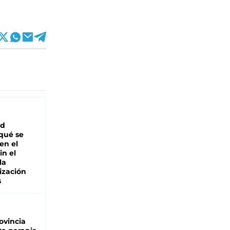
ad
 qué se
en el
in el
la
ización
s
ovincia