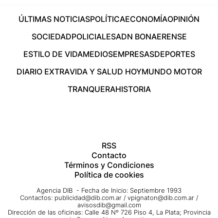
ÚLTIMAS NOTICIAS
POLÍTICA
ECONOMÍA
OPINIÓN
SOCIEDAD
POLICIALES
ADN BONAERENSE
ESTILO DE VIDA
MEDIOS
EMPRESAS
DEPORTES
DIARIO EXTRA
VIDA Y SALUD HOY
MUNDO MOTOR
TRANQUERA
HISTORIA
RSS
Contacto
Términos y Condiciones
Política de cookies
Agencia DIB - Fecha de Inicio: Septiembre 1993
Contactos:
publicidad@dib.com.ar
/
vpignaton@dib.com.ar
/
avisosdib@gmail.com
Dirección de las oficinas: Calle 48 Nº 726 Piso 4, La Plata; Provincia