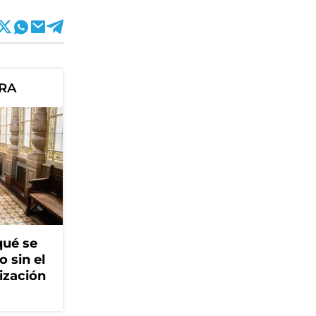
ORA
qué se
o sin el
ización