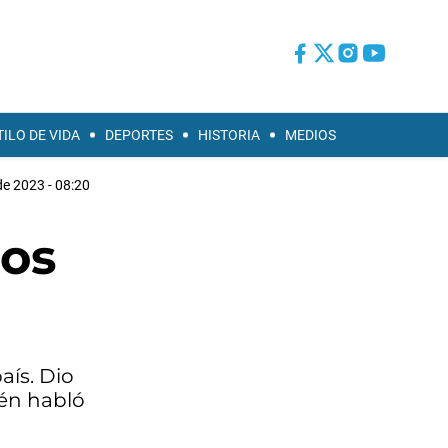
TILO DE VIDA
DEPORTES
HISTORIA
MEDIOS
e 2023 - 08:20
mos
aís. Dio
ién habló