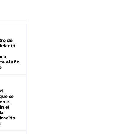
tro de
adelantó
o a
te el año
e
ad
 qué se
en el
in el
la
ización
s