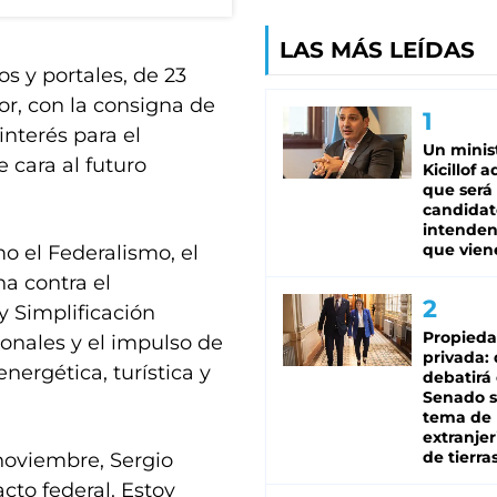
LAS MÁS LEÍDAS
os y portales, de 23
ior, con la consigna de
nterés para el
Un minis
e cara al futuro
Kicillof 
que será
candidat
intenden
que vien
 el Federalismo, el
ha contra el
 y Simplificación
Propied
ionales y el impulso de
privada:
ergética, turística y
debatirá 
Senado s
tema de 
extranjer
de tierra
 noviembre, Sergio
cto federal. Estoy