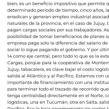
bien, es un beneficio impositivo que permite 
determinado periodo de tiempo, cinco años, l
erradican y generan empleo industrial asociad
naturales de la provincia, en el caso de Jujuy, t
pagan cargas sociales por sus trabajadores. A
posibilidad de tomar beneficiarios de planes so
empresa paga solo la diferencia del salario de
social lo sigue pagando el gobierno. Y por últi
14 como eje central, pero todo lo que es la ex
Cargas, porque para la cooperativa de Monterr
Jujuy, tabacalera, es clave bajar el costo logí
salida al Atlántico y al Pacífico. Estamos con
importante de financiamiento con una instituc
para terminar todo el trazado de recorrido que
tenga centralidad directamente en el Norte, c
logísticas, una en Tucumán, otra en Salta, salid
Pacífico. Eso le baja enormemente los costos lo