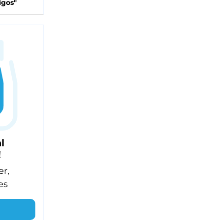
igos"
l
!
er,
es