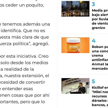
os ceder un poquito,
Media pr
bajo aler
por lluvi
de viento
ue tenemos además una
granizo
identifica. Que no es
uesta más clara de que
uerza política”, agregó.
Roban pa
una cono
crema
or esta iniciativa. Creo
antiinfla
 solo desde los medios
Anmat la 
mercado
a realidad de la
 nuestra extensión, el
ecesidad de convertir
Kicillof e
de entender esas
"Milei no
ienen cosas que por ahí
recursos
dárselos 
rtantes, pero que lo
bancos, a