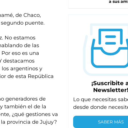
a sus am
amamé, de Chaco,
el segundo puente.
az. No estamos
hablando de las
. Por eso es una
r. Y destacamos
 los argentinos y
ior de esta República
¡Suscribite a
Newsletter
omo generadores de
Lo que necesitas sab
y también el de la
desde donde necesit
ente, ¿qué gestiones va
la provincia de Jujuy?
SABER MÁS