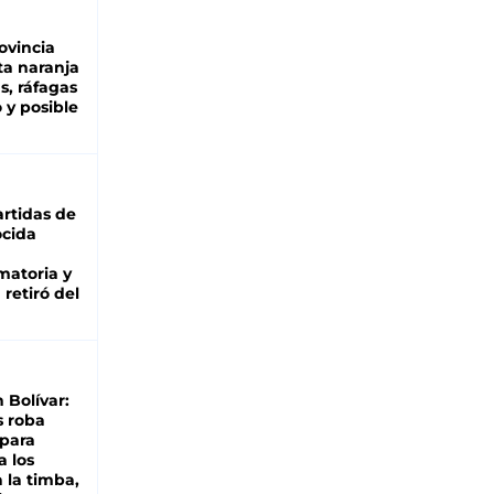
ovincia
ta naranja
as, ráfagas
 y posible
rtidas de
cida
matoria y
retiró del
n Bolívar:
s roba
 para
a los
 la timba,