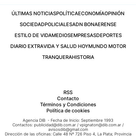
ÚLTIMAS NOTICIAS
POLÍTICA
ECONOMÍA
OPINIÓN
SOCIEDAD
POLICIALES
ADN BONAERENSE
ESTILO DE VIDA
MEDIOS
EMPRESAS
DEPORTES
DIARIO EXTRA
VIDA Y SALUD HOY
MUNDO MOTOR
TRANQUERA
HISTORIA
RSS
Contacto
Términos y Condiciones
Política de cookies
Agencia DIB - Fecha de Inicio: Septiembre 1993
Contactos:
publicidad@dib.com.ar
/
vpignaton@dib.com.ar
/
avisosdib@gmail.com
Dirección de las oficinas: Calle 48 Nº 726 Piso 4, La Plata; Provincia