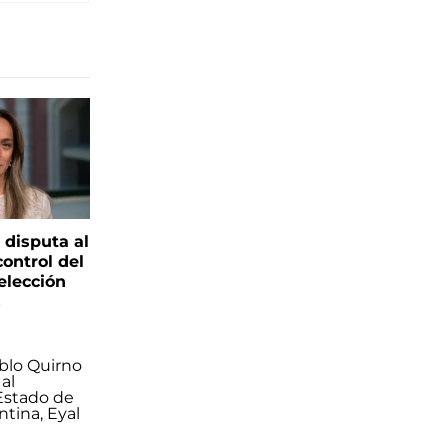
 disputa al
control del
elección
s