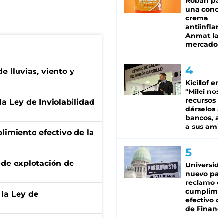
Roban pa
una cono
crema
antiinfla
Anmat la 
mercado
e lluvias, viento y
Kicillof e
"Milei no
recursos
la Ley de Inviolabilidad
dárselos 
bancos, a
a sus am
limiento efectivo de la
de explotación de
Universi
nuevo pa
reclamo 
cumplim
 la Ley de
efectivo 
de Finan