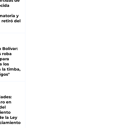
rtidas de
cida
matoria y
retiró del
n Bolívar:
s roba
 para
a los
 la timba,
igos"
dades:
ro en
del
iento
de la Ley
ciamiento