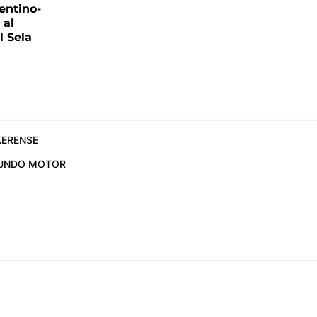
entino-
 al
 Sela
ERENSE
UNDO MOTOR