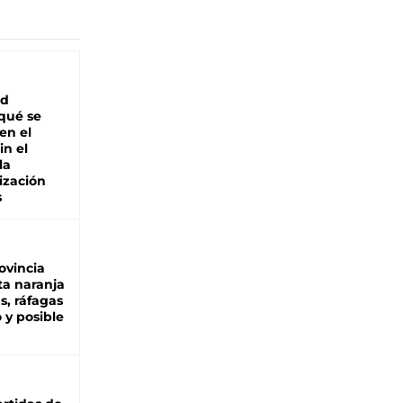
ad
 qué se
en el
in el
la
ización
s
ovincia
ta naranja
as, ráfagas
 y posible