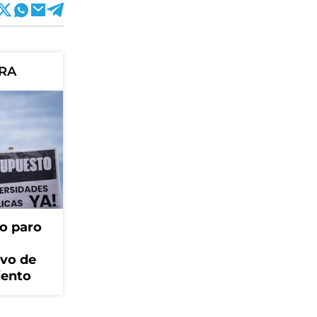
ORA
o paro
ivo de
iento