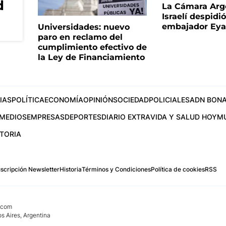
d
La Cámara Arg
Israelí despidió
embajador Eyal
Universidades: nuevo
paro en reclamo del
cumplimiento efectivo de
la Ley de Financiamiento
IAS
POLÍTICA
ECONOMÍA
OPINIÓN
SOCIEDAD
POLICIALES
ADN BONA
MEDIOS
EMPRESAS
DEPORTES
DIARIO EXTRA
VIDA Y SALUD HOY
M
STORIA
scripción Newsletter
Historia
Términos y Condiciones
Política de cookies
RSS
.com
os Aires, Argentina