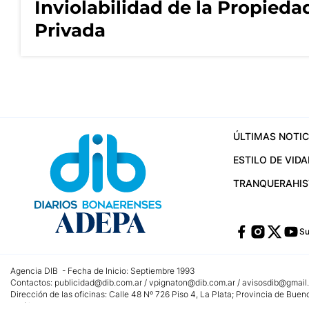
Inviolabilidad de la Propieda
Privada
ÚLTIMAS NOTIC
ESTILO DE VIDA
TRANQUERA
HI
Su
Agencia DIB - Fecha de Inicio: Septiembre 1993
Contactos:
publicidad@dib.com.ar
/
vpignaton@dib.com.ar
/
avisosdib@gmail
Dirección de las oficinas: Calle 48 Nº 726 Piso 4, La Plata; Provincia de Buen
Teléfono: +5492215022421 - Whatsapp: +5492215031783