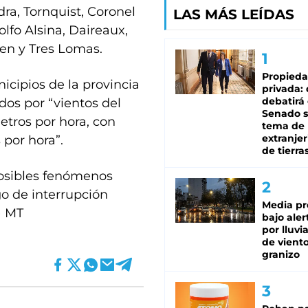
ra, Tornquist, Coronel
LAS MÁS LEÍDAS
lfo Alsina, Daireaux,
uen y Tres Lomas.
Propied
icipios de la provincia
privada:
debatirá 
os por “vientos del
Senado s
etros por hora, con
tema de 
extranjer
 por hora”.
de tierra
posibles fenómenos
o de interrupción
Media pr
) MT
bajo aler
por lluvi
de viento
granizo