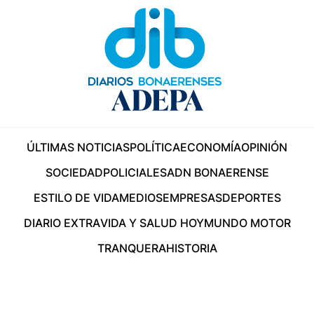
ÚLTIMAS NOTICIAS
POLÍTICA
ECONOMÍA
OPINIÓN
SOCIEDAD
POLICIALES
ADN BONAERENSE
ESTILO DE VIDA
MEDIOS
EMPRESAS
DEPORTES
DIARIO EXTRA
VIDA Y SALUD HOY
MUNDO MOTOR
TRANQUERA
HISTORIA