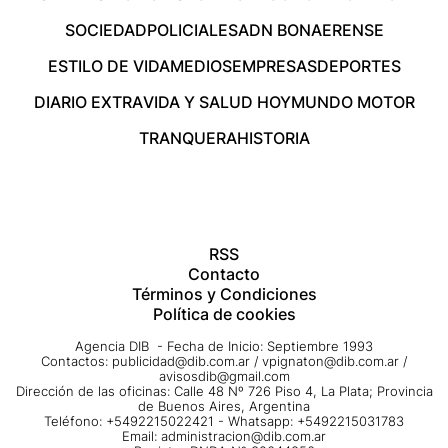
SOCIEDAD
POLICIALES
ADN BONAERENSE
ESTILO DE VIDA
MEDIOS
EMPRESAS
DEPORTES
DIARIO EXTRA
VIDA Y SALUD HOY
MUNDO MOTOR
TRANQUERA
HISTORIA
RSS
Contacto
Términos y Condiciones
Política de cookies
Agencia DIB - Fecha de Inicio: Septiembre 1993
Contactos:
publicidad@dib.com.ar
/
vpignaton@dib.com.ar
/
avisosdib@gmail.com
Dirección de las oficinas: Calle 48 Nº 726 Piso 4, La Plata; Provincia
de Buenos Aires, Argentina
Teléfono: +5492215022421 - Whatsapp: +5492215031783
Email:
administracion@dib.com.ar