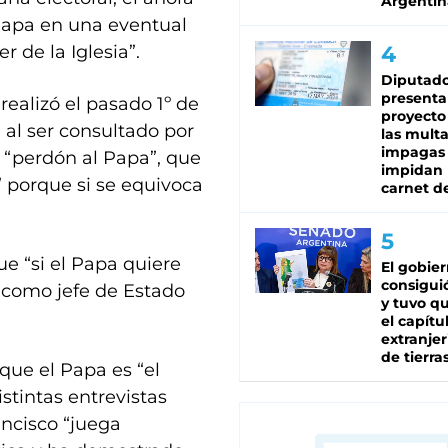
Argentin
 Papa en una eventual
r de la Iglesia”.
Diputado
presenta
realizó el pasado 1º de
proyecto
 al ser consultado por
las mult
impagas
ió “perdón al Papa”, que
impidan 
” porque si se equivoca
carnet d
e “si el Papa quiere
El gobie
consiguió
o como jefe de Estado
y tuvo qu
el capítu
extranjer
de tierra
que el Papa es “el
istintas entrevistas
ancisco “juega