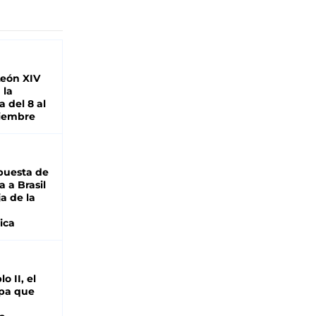
León XIV
 la
 del 8 al
viembre
puesta de
 a Brasil
ja de la
ica
o II, el
pa que