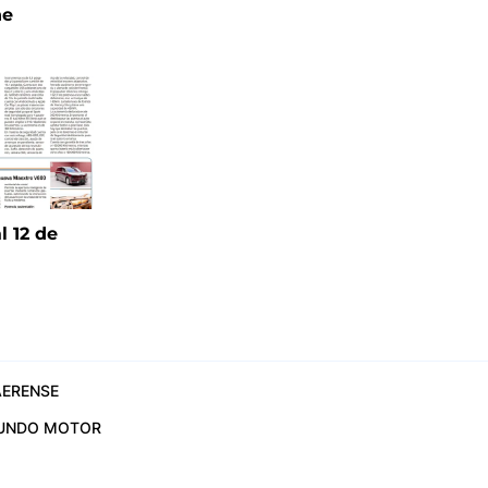
ne
l 12 de
6
ERENSE
UNDO MOTOR