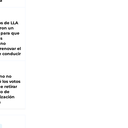
a
s de LLA
ron un
 para que
as
 no
renovar el
e conducir
rno no
 los votos
e retirar
lo de
ización
s