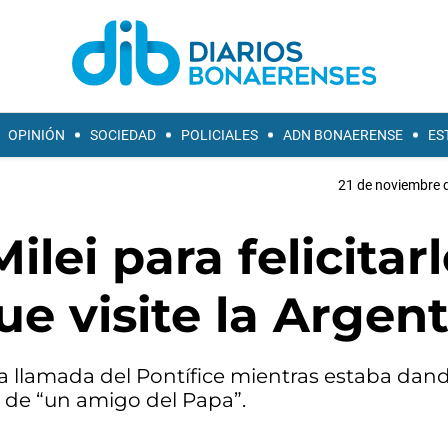
OPINIÓN
SOCIEDAD
POLICIALES
ADN BONAERENSE
ES
21 de noviembre d
ilei para felicitarl
que visite la Argen
la llamada del Pontífice mientras estaba dan
s de “un amigo del Papa”.