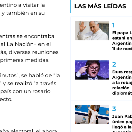
entino a visitar la
LAS MÁS LEÍDAS
 y también en su
El papa 
ientras se encontraba
estará en
Argentina
nal La Nación+ en el
11 de no
ás, diversas reuniones
 primeras medidas.
Dura res
nutos”, se habló de “la
Argentina
a la reba
y se realizó “a través
relación
país con un rosario
diplomát
ecto.
Juan Pabl
único pa
llegó a la
ña electoral, el ahora