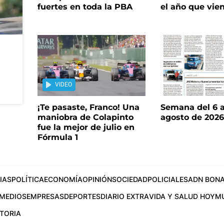
fuertes en toda la PBA
el año que vie
VIDEO
¡Te pasaste, Franco! Una
Semana del 6 a
maniobra de Colapinto
agosto de 202
fue la mejor de julio en
Fórmula 1
IAS
POLÍTICA
ECONOMÍA
OPINIÓN
SOCIEDAD
POLICIALES
ADN BONA
MEDIOS
EMPRESAS
DEPORTES
DIARIO EXTRA
VIDA Y SALUD HOY
M
STORIA