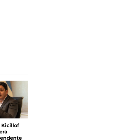
Kicillof
erá
tendente