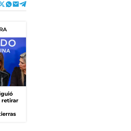
ORA
iguió
retirar
tierras