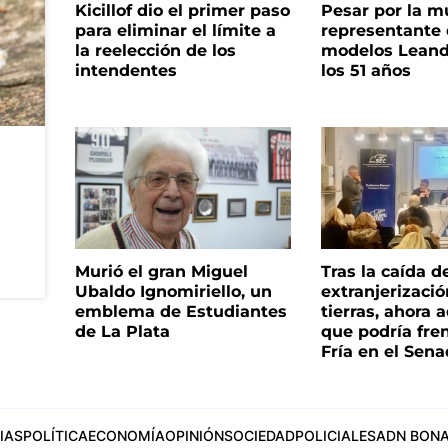
Kicillof dio el primer paso
Pesar por la m
para eliminar el límite a
representante
la reelección de los
modelos Leand
intendentes
los 51 años
Murió el gran Miguel
Tras la caída d
Ubaldo Ignomiriello, un
extranjerizaci
emblema de Estudiantes
tierras, ahora 
de La Plata
que podría fre
Fría en el Sen
IAS
POLÍTICA
ECONOMÍA
OPINIÓN
SOCIEDAD
POLICIALES
ADN BONA