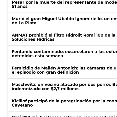
Pesar por la muerte del representante de mode
51 años
Murió el gran Miguel Ubaldo Ignomiriello, un 
de La Plata
ANMAT prohibió el filtro Hidrolit Romi 100 de l
Soluciones Hídricas
Fentanilo contaminado: excarcelaron a las exf
detenidas esta semana
Femicidio de Mailén Antonich: las cámaras de u
el episodio con gran definición
Maschwitz: un vecino atacado por dos perros Bul
indemnizado con $2,7 millones
Kicillof participó de la peregrinación por la c
Cayetano