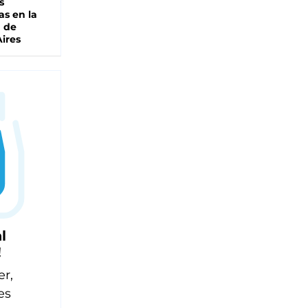
s
as en la
a de
ires
l
!
er,
es