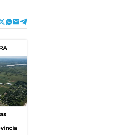
ORA
eas
ovincia