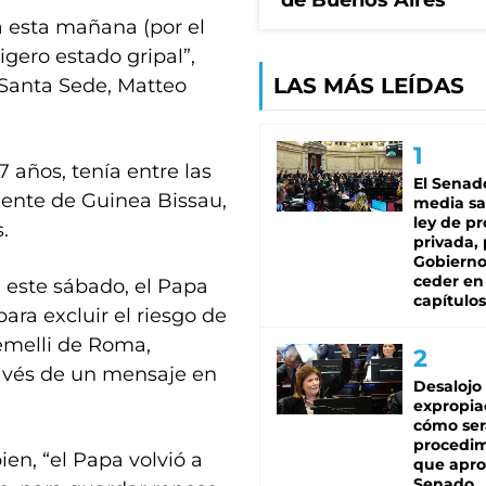
de Buenos Aires
a esta mañana (por el
gero estado gripal”,
LAS MÁS LEÍDAS
a Santa Sede, Matteo
7 años, tenía entre las
El Senad
dente de Guinea Bissau,
media sa
ley de p
.
privada, 
Gobierno
ceder en
e este sábado, el Papa
capítulos
ra excluir el riesgo de
emelli de Roma,
ravés de un mensaje en
Desalojo
expropia
cómo ser
procedi
ien, “el Papa volvió a
que apro
Senado