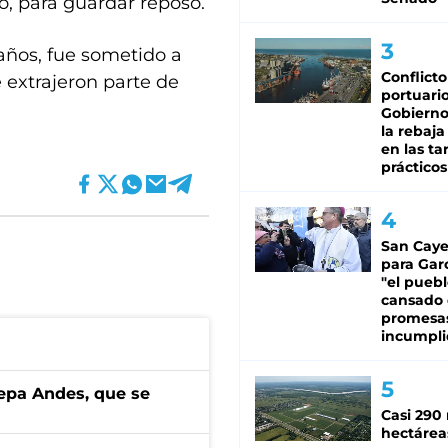
o, para guardar reposo.
años, fue sometido a
Conflicto
 extrajeron parte de
portuario
Gobierno 
la rebaja
en las tar
prácticos
San Caye
para Gar
"el puebl
cansado
promesa
incumpli
cepa Andes, que se
Casi 290 
hectárea