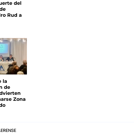
uerte del
 de
ro Rud a
e la
ón de
advierten
narse Zona
ado
ERENSE