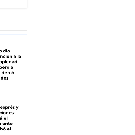
o dio
nción a la
ropiedad
pero el
 debió
 dos
 exprés y
ciones:
á el
miento
bó el