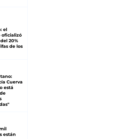
: el
oficializó
 del 20%
ifas de los
tano:
cía Cuerva
o está
 de
s
das"
mil
s están