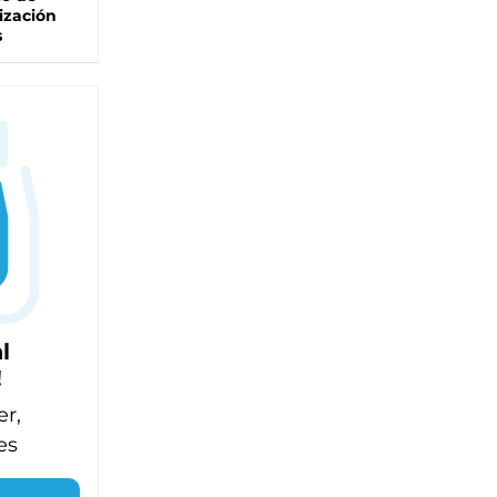
ización
s
l
!
er,
es