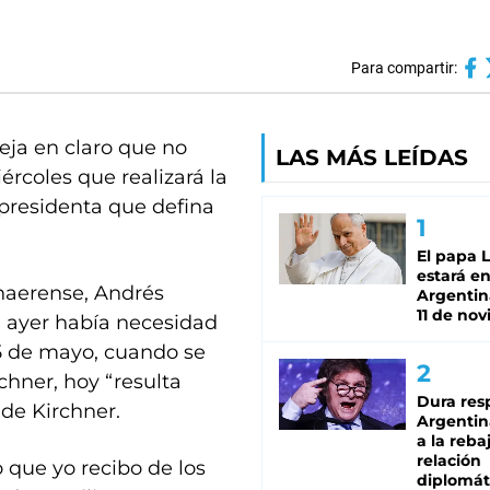
Para compartir:
deja en claro que no
LAS MÁS LEÍDAS
ércoles que realizará la
epresidenta que defina
El papa 
estará en
naerense, Andrés
Argentina
11 de no
a ayer había necesidad
25 de mayo, cuando se
hner, hoy “resulta
Dura res
 de Kirchner.
Argentina
a la reba
relación
o que yo recibo de los
diplomát