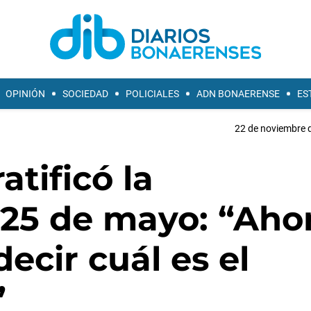
OPINIÓN
SOCIEDAD
POLICIALES
ADN BONAERENSE
ES
22 de noviembre d
atificó la
 25 de mayo: “Aho
ecir cuál es el
”