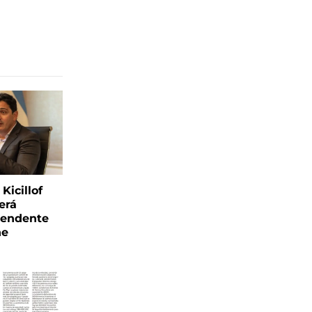
Kicillof
erá
tendente
ne