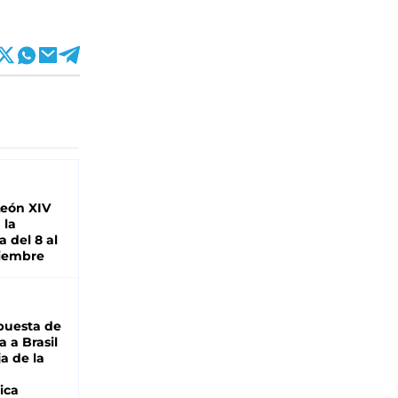
León XIV
 la
 del 8 al
viembre
puesta de
 a Brasil
ja de la
ica