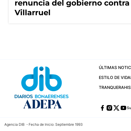
renuncia del gobierno contra
Villarruel
ÚLTIMAS NOTIC
ESTILO DE VIDA
TRANQUERA
HI
Su
Agencia DIB - Fecha de Inicio: Septiembre 1993
Contactos:
publicidad@dib.com.ar
/
vpignaton@dib.com.ar
/
avisosdib@gmail