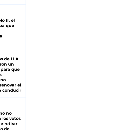
o II, el
pa que
a
s de LLA
ron un
 para que
as
 no
renovar el
e conducir
rno no
 los votos
e retirar
lo de