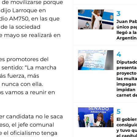
 de movilizarse porque
 dijo Larroque en
dio AM750, en las que
Juan Pabl
 de la sociedad
único pa
llegó a la
e mayo se realizará en
Argentin
les promotores del
Diputado
 sentido: “La marcha
presenta
proyecto
más fuerza, más
las mult
unca con ella.
impagas
impidan 
os vamos a reunir en
carnet d
er candidata no le saca
El gobie
eso, el jefe comunal
consiguió
y tuvo qu
 el oficialismo tenga
el capítu