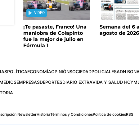
VIDEO
¡Te pasaste, Franco! Una
Semana del 6 a
maniobra de Colapinto
agosto de 202
fue la mejor de julio en
Fórmula 1
IAS
POLÍTICA
ECONOMÍA
OPINIÓN
SOCIEDAD
POLICIALES
ADN BONA
MEDIOS
EMPRESAS
DEPORTES
DIARIO EXTRA
VIDA Y SALUD HOY
M
STORIA
scripción Newsletter
Historia
Términos y Condiciones
Política de cookies
RSS
.com