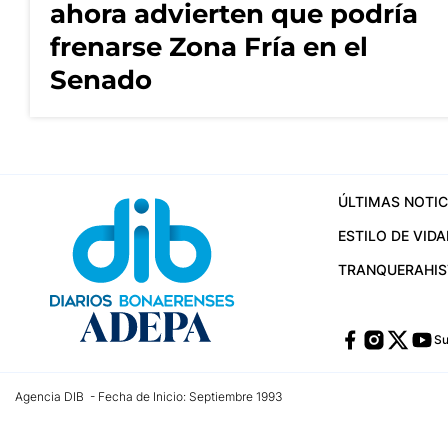
ahora advierten que podría
frenarse Zona Fría en el
Senado
ÚLTIMAS NOTIC
ESTILO DE VIDA
TRANQUERA
HI
Su
Agencia DIB - Fecha de Inicio: Septiembre 1993
Contactos:
publicidad@dib.com.ar
/
vpignaton@dib.com.ar
/
avisosdib@gmail
Dirección de las oficinas: Calle 48 Nº 726 Piso 4, La Plata; Provincia de Buen
Teléfono: +5492215022421 - Whatsapp: +5492215031783