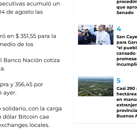
procedi
nsecutivas acumuló un
que apro
14 de agosto las
Senado
ró en $ 351,55 para la
San Caye
para Gar
medio de los
"el puebl
cansado
promesa
el Banco Nación cotiza
incumpli
a.
pra y 356,45 por
Casi 290 
e ayer.
hectárea
en mano
extranjer
o solidario, con la carga
provinci
Buenos A
o dólar Bitcoin cae
exchanges locales.