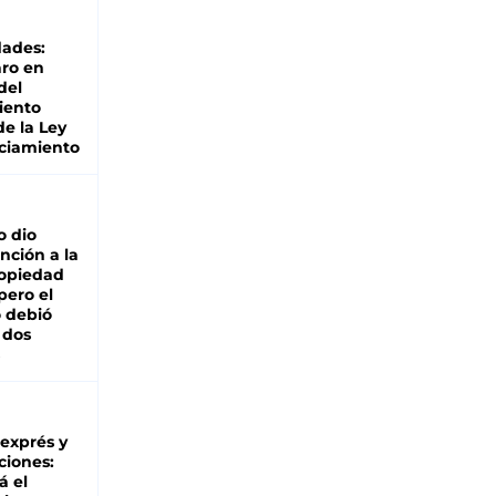
dades:
ro en
del
iento
de la Ley
ciamiento
o dio
nción a la
ropiedad
pero el
 debió
 dos
 exprés y
ciones:
á el