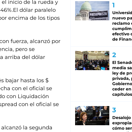
el inicio de la rueda y
1,46%.El dólar paralelo
Universi
or encima de los tipos
nuevo pa
reclamo 
cumplim
efectivo 
de Finan
con fuerza, alcanzó por
encia, pero se
 arriba del dólar
El Senad
media sa
ley de p
privada, 
s bajar hasta los $
Gobierno
cha con el oficial se
ceder en
capítulos
do con Liquidación
pread con el oficial se
Desalojo
expropia
 alcanzó la segunda
cómo ser