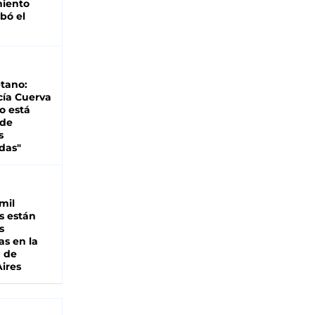
miento
bó el
tano:
cía Cuerva
o está
 de
s
das"
mil
s están
s
as en la
a de
ires