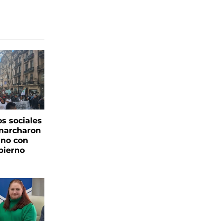
s sociales
 marcharon
ano con
bierno