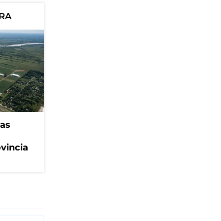
ORA
eas
ovincia