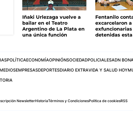
Iñaki Urlezaga vuelve a
Fentanilo cont
bailar en el Teatro
excarcelaron a 
Argentino de La Plata en
exfuncionaria
una única función
detenidas est
IAS
POLÍTICA
ECONOMÍA
OPINIÓN
SOCIEDAD
POLICIALES
ADN BONA
MEDIOS
EMPRESAS
DEPORTES
DIARIO EXTRA
VIDA Y SALUD HOY
M
STORIA
scripción Newsletter
Historia
Términos y Condiciones
Política de cookies
RSS
.com
os Aires, Argentina