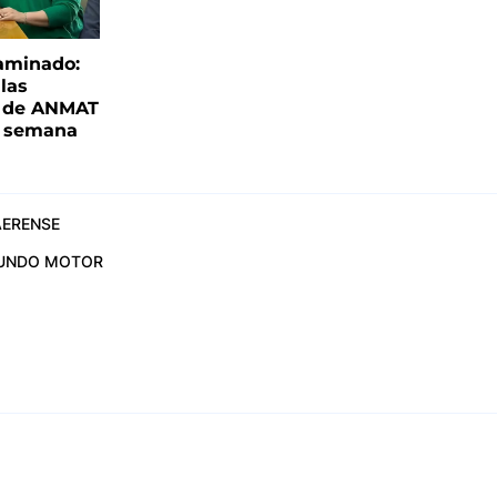
aminado:
las
s de ANMAT
a semana
ERENSE
UNDO MOTOR