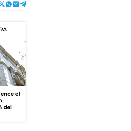
ORA
ence el
n
4 del