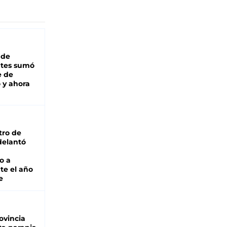
 de
ntes sumó
e de
 y ahora
tro de
adelantó
o a
te el año
e
ovincia