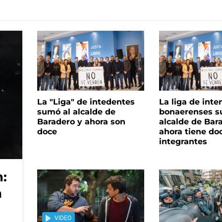
La "Liga" de intedentes
La liga de int
sumó al alcalde de
bonaerenses s
Baradero y ahora son
alcalde de Bar
doce
ahora tiene do
integrantes
:
a