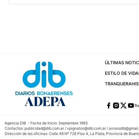
hipótesis de la emboscada
ÚLTIMAS NOTIC
ESTILO DE VIDA
TRANQUERA
HI
Su
Agencia DIB - Fecha de Inicio: Septiembre 1993
Contactos:
publicidad@dib.com.ar
/
vpignaton@dib.com.ar
/
avisosdib@gmail