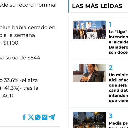
sde su récord nominal
LAS MÁS LEÍDAS
 blue había cerrado en
La "Liga"
ro a la semana
intende
al alcald
 $1.100.
Baradero
son doce
una suba de $544
Un minis
o 33,6% -el alza
Kicillof 
que será
41,3%)- tras la
candidat
) ACR
intenden
que vien
Media pr