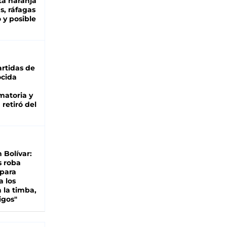
ta naranja
as, ráfagas
 y posible
rtidas de
cida
matoria y
retiró del
n Bolívar:
s roba
 para
a los
 la timba,
igos"