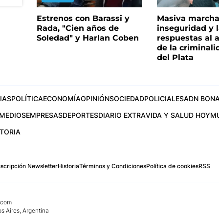
VIDEO
Estrenos con Barassi y
Masiva marcha 
Rada, "Cien años de
inseguridad y l
Soledad" y Harlan Coben
respuestas al
de la criminal
del Plata
IAS
POLÍTICA
ECONOMÍA
OPINIÓN
SOCIEDAD
POLICIALES
ADN BONA
MEDIOS
EMPRESAS
DEPORTES
DIARIO EXTRA
VIDA Y SALUD HOY
M
STORIA
scripción Newsletter
Historia
Términos y Condiciones
Política de cookies
RSS
.com