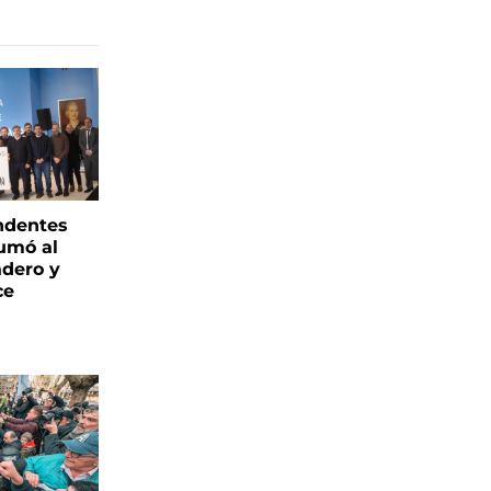
endentes
umó al
adero y
ce