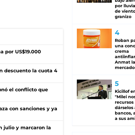
bajo aler
por lluvi
de viento
granizo
Roban pa
una cono
crema
a por US$19.000
antiinfla
Anmat la 
mercado
n descuento la cuota 4
onó el conflicto que
Kicillof e
"Milei no
recursos
dárselos 
aza con sanciones y ya
bancos, a
a sus am
n julio y marcaron la