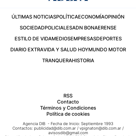
ÚLTIMAS NOTICIAS
POLÍTICA
ECONOMÍA
OPINIÓN
SOCIEDAD
POLICIALES
ADN BONAERENSE
ESTILO DE VIDA
MEDIOS
EMPRESAS
DEPORTES
DIARIO EXTRA
VIDA Y SALUD HOY
MUNDO MOTOR
TRANQUERA
HISTORIA
RSS
Contacto
Términos y Condiciones
Política de cookies
Agencia DIB - Fecha de Inicio: Septiembre 1993
Contactos:
publicidad@dib.com.ar
/
vpignaton@dib.com.ar
/
avisosdib@gmail.com