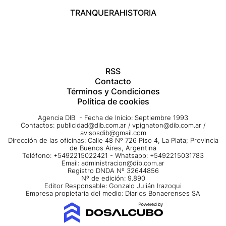
TRANQUERA
HISTORIA
RSS
Contacto
Términos y Condiciones
Política de cookies
Agencia DIB - Fecha de Inicio: Septiembre 1993
Contactos:
publicidad@dib.com.ar
/
vpignaton@dib.com.ar
/
avisosdib@gmail.com
Dirección de las oficinas: Calle 48 Nº 726 Piso 4, La Plata; Provincia
de Buenos Aires, Argentina
Teléfono: +5492215022421 - Whatsapp: +5492215031783
Email:
administracion@dib.com.ar
Registro DNDA Nº 32644856
Nº de edición: 9.890
Editor Responsable: Gonzalo Julián Irazoqui
Empresa propietaria del medio: Diarios Bonaerenses SA