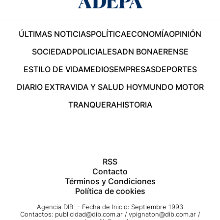
ÚLTIMAS NOTICIAS
POLÍTICA
ECONOMÍA
OPINIÓN
SOCIEDAD
POLICIALES
ADN BONAERENSE
ESTILO DE VIDA
MEDIOS
EMPRESAS
DEPORTES
DIARIO EXTRA
VIDA Y SALUD HOY
MUNDO MOTOR
TRANQUERA
HISTORIA
RSS
Contacto
Términos y Condiciones
Política de cookies
Agencia DIB - Fecha de Inicio: Septiembre 1993
Contactos:
publicidad@dib.com.ar
/
vpignaton@dib.com.ar
/