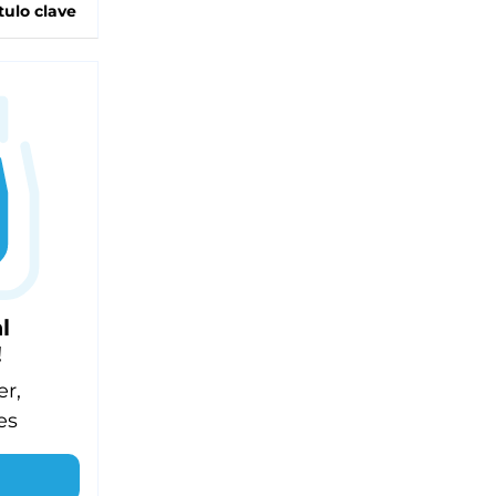
tulo clave
l
!
er,
es