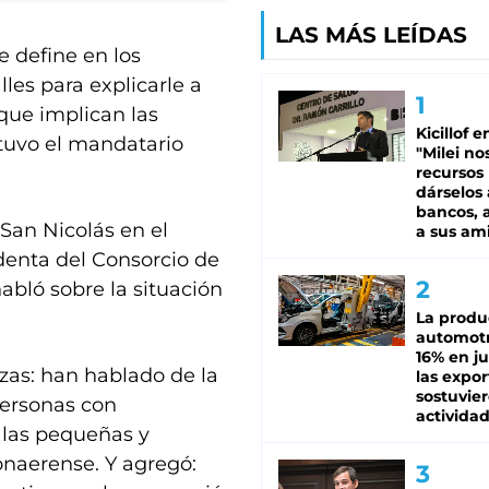
LAS MÁS LEÍDAS
 define en los
lles para explicarle a
que implican las
Kicillof e
stuvo el mandatario
"Milei no
recursos
dárselos 
bancos, a
San Nicolás en el
a sus am
identa del Consorcio de
habló sobre la situación
La produ
automotr
16% en ju
zas: han hablado de la
las expo
sostuvier
personas con
activida
a las pequeñas y
naerense. Y agregó: