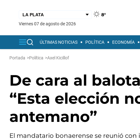
8°
viernes 07 de agosto de 2026
ÚLTIMAS NOTICIAS
POLÍTICA
ECONOMÍA
Portada
>
Política
>
Axel Kicillof
De cara al balotaj
“Esta elección n
antemano”
El mandatario bonaerense se reunió con 