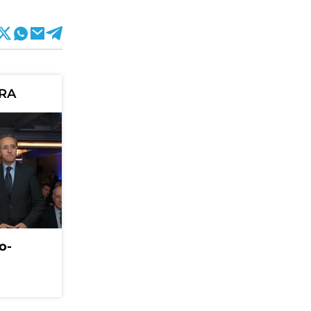
ORA
o-