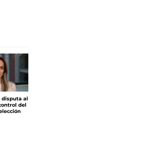
 disputa al
control del
elección
s