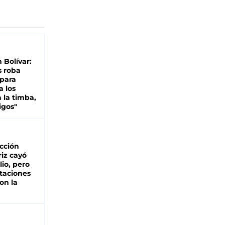
n Bolívar:
s roba
 para
a los
 la timba,
igos"
cción
iz cayó
lio, pero
rtaciones
on la
d