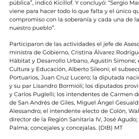
pública”, indicó Kicillof. Y concluyó: “Sergio M
viene para hacer todo lo que falta y el único q
compromiso con la soberanía y cada una de l
nuestro pueblo”.
Participaron de las actividades el jefe de Aseso
ministra de Gobierno, Cristina Álvarez Rodrígue
Hábitat y Desarrollo Urbano, Agustín Simone; e
Cultura y Educación, Alberto Sileoni; el subse
Portuarios, Juan Cruz Lucero; la diputada nac
y su par Lisandro Bormioli; los diputados prov
y Carlos Puglelli; los intendentes de Carmen de
de San Andrés de Giles, Miguel Ángel Gesualdi;
Alessandro; el intendente electo de Colón, Wa
director de la Región Sanitaria IV, José Agudo;
Palma; concejales y concejalas. (DIB) MT