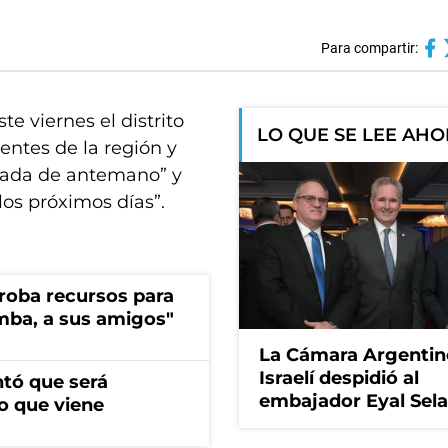
Para compartir:
te viernes el distrito
LO QUE SE LEE AH
entes de la región y
anada de antemano” y
los próximos días”.
s roba recursos para
imba, a sus amigos"
La Cámara Argentin
Israelí despidió al
ntó que será
embajador Eyal Sela
o que viene