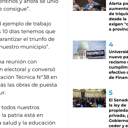
entinos y ahora se unió
Alerta po
se consigue”.
aumento
de triqui
desde la
l ejemplo de trabajo
exigen "c
a provinc
os 10 días tenemos que
rantizar el triunfo de
nuestro municipio”.
Universi
nuevo pa
na reunión con
reclamo 
cumplim
n electoral y conversó
efectivo 
mación Técnica N°38 en
de Finan
ás las obras de puesta
ur.
El Senad
la ley de
 todos nuestros
propied
la patria está en
privada, 
Gobierno
 salud y la educación
ceder y e