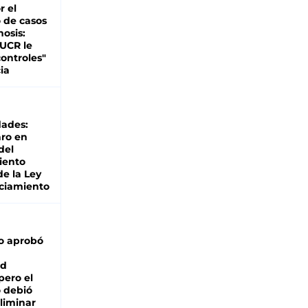
r el
 de casos
nosis:
 UCR le
ontroles"
ia
dades:
ro en
del
iento
de la Ley
ciamiento
o aprobó
ad
pero el
 debió
liminar