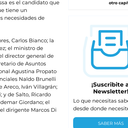
assa es el candidato que
otro capí
ue tiene un
as necesidades de
res, Carlos Bianco; la
z; el ministro de
l director general de
cretario de Asuntos
ional Agustina Propato
inciales Naldo Brunelli
¡Suscribite a
 Areco, Iván Villagrán;
Newsletter
 y de Salto, Ricardo
Lo que necesitas sab
ldemar Giordano; el
desde donde necesit
 el dirigente Marcos Di
SABER MÁS