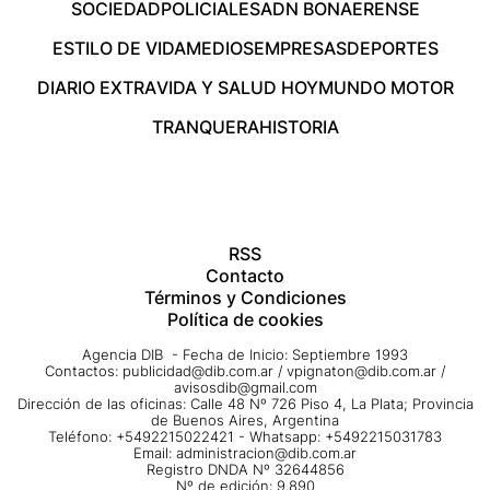
SOCIEDAD
POLICIALES
ADN BONAERENSE
ESTILO DE VIDA
MEDIOS
EMPRESAS
DEPORTES
DIARIO EXTRA
VIDA Y SALUD HOY
MUNDO MOTOR
TRANQUERA
HISTORIA
RSS
Contacto
Términos y Condiciones
Política de cookies
Agencia DIB - Fecha de Inicio: Septiembre 1993
Contactos:
publicidad@dib.com.ar
/
vpignaton@dib.com.ar
/
avisosdib@gmail.com
Dirección de las oficinas: Calle 48 Nº 726 Piso 4, La Plata; Provincia
de Buenos Aires, Argentina
Teléfono: +5492215022421 - Whatsapp: +5492215031783
Email:
administracion@dib.com.ar
Registro DNDA Nº 32644856
Nº de edición: 9.890