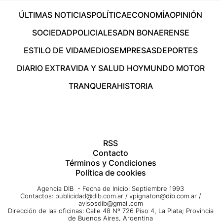
ÚLTIMAS NOTICIAS
POLÍTICA
ECONOMÍA
OPINIÓN
SOCIEDAD
POLICIALES
ADN BONAERENSE
ESTILO DE VIDA
MEDIOS
EMPRESAS
DEPORTES
DIARIO EXTRA
VIDA Y SALUD HOY
MUNDO MOTOR
TRANQUERA
HISTORIA
RSS
Contacto
Términos y Condiciones
Política de cookies
Agencia DIB - Fecha de Inicio: Septiembre 1993
Contactos:
publicidad@dib.com.ar
/
vpignaton@dib.com.ar
/
avisosdib@gmail.com
Dirección de las oficinas: Calle 48 Nº 726 Piso 4, La Plata; Provincia
de Buenos Aires, Argentina