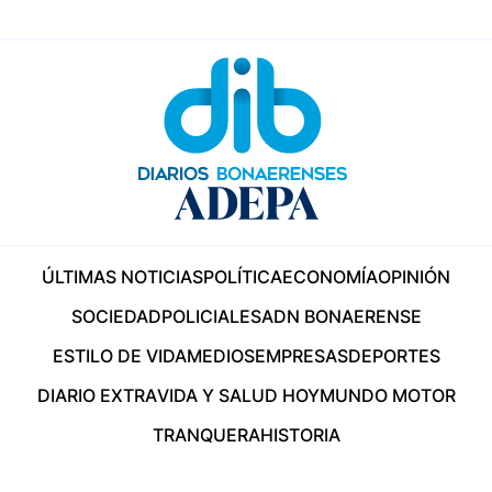
ÚLTIMAS NOTICIAS
POLÍTICA
ECONOMÍA
OPINIÓN
SOCIEDAD
POLICIALES
ADN BONAERENSE
ESTILO DE VIDA
MEDIOS
EMPRESAS
DEPORTES
DIARIO EXTRA
VIDA Y SALUD HOY
MUNDO MOTOR
TRANQUERA
HISTORIA