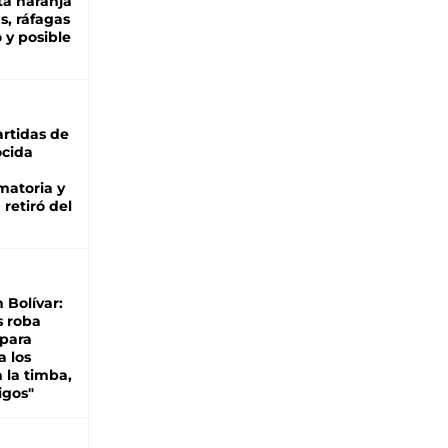
ta naranja
as, ráfagas
 y posible
rtidas de
cida
matoria y
retiró del
n Bolívar:
s roba
 para
a los
 la timba,
igos"