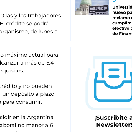
Universi
nuevo pa
0 las y los trabajadores
reclamo 
El crédito se podrá
cumplim
efectivo 
l organismo, de lunes a
de Finan
to máximo actual para
alcanzar a más de 5,4
equisitos.
crédito y no pueden
r un depósito a plazo
e para consumir.
sidir en la Argentina
¡Suscribite a
Newsletter
aboral no menor a 6