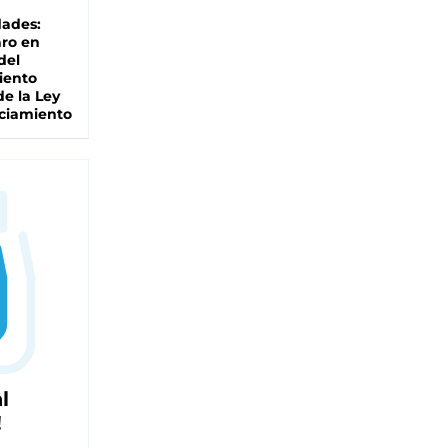
dades:
ro en
del
iento
de la Ley
ciamiento
l
!