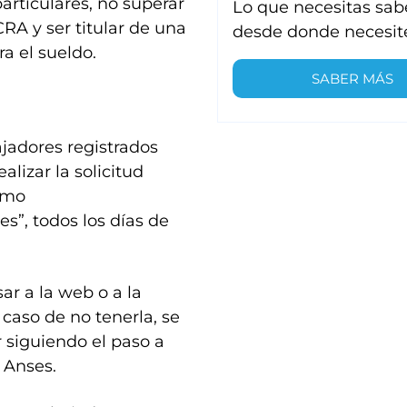
articulares, no superar
Lo que necesitas sab
CRA y ser titular de una
desde donde necesit
ra el sueldo.
SABER MÁS
ajadores registrados
lizar la solicitud
smo
s”, todos los días de
ar a la web o a la
 caso de no tenerla, se
 siguiendo el paso a
 Anses.