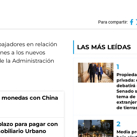
Para compartir:
abajadores en relación
LAS MÁS LEÍDAS
nes a los nuevos
e la Administración
Propied
privada:
debatirá 
Senado s
tema de 
e monedas con China
extranjer
de tierra
lazo para pagar con
obiliario Urbano
Media pr