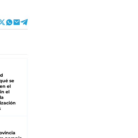
ad
 qué se
en el
in el
la
ización
s
ovincia