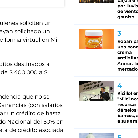
bajo aler
por lluvi
de viento
granizo
uienes soliciten un
ayan solicitado un
e forma virtual en Mi
Roban pa
una cono
crema
antiinfla
itos destinados a
Anmat la 
mercado
 de $ 400.000 a $
Kicillof e
endencia que no se
"Milei no
anancias (con salarios
recursos
dárselos 
ar un crédito de hasta
bancos, a
ado Nacional del 50% en
a sus am
jeta de crédito asociada