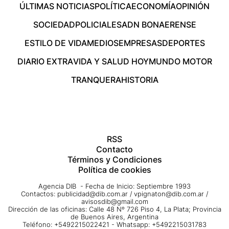
ÚLTIMAS NOTICIAS
POLÍTICA
ECONOMÍA
OPINIÓN
SOCIEDAD
POLICIALES
ADN BONAERENSE
ESTILO DE VIDA
MEDIOS
EMPRESAS
DEPORTES
DIARIO EXTRA
VIDA Y SALUD HOY
MUNDO MOTOR
TRANQUERA
HISTORIA
RSS
Contacto
Términos y Condiciones
Política de cookies
Agencia DIB - Fecha de Inicio: Septiembre 1993
Contactos:
publicidad@dib.com.ar
/
vpignaton@dib.com.ar
/
avisosdib@gmail.com
Dirección de las oficinas: Calle 48 Nº 726 Piso 4, La Plata; Provincia
de Buenos Aires, Argentina
Teléfono: +5492215022421 - Whatsapp: +5492215031783