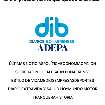
ÚLTIMAS NOTICIAS
POLÍTICA
ECONOMÍA
OPINIÓN
SOCIEDAD
POLICIALES
ADN BONAERENSE
ESTILO DE VIDA
MEDIOS
EMPRESAS
DEPORTES
DIARIO EXTRA
VIDA Y SALUD HOY
MUNDO MOTOR
TRANQUERA
HISTORIA