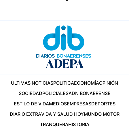
ÚLTIMAS NOTICIAS
POLÍTICA
ECONOMÍA
OPINIÓN
SOCIEDAD
POLICIALES
ADN BONAERENSE
ESTILO DE VIDA
MEDIOS
EMPRESAS
DEPORTES
DIARIO EXTRA
VIDA Y SALUD HOY
MUNDO MOTOR
TRANQUERA
HISTORIA