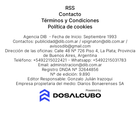
RSS
Contacto
Términos y Condiciones
Política de cookies
Agencia DIB - Fecha de Inicio: Septiembre 1993
Contactos:
publicidad@dib.com.ar
/
vpignaton@dib.com.ar
/
avisosdib@gmail.com
Dirección de las oficinas: Calle 48 Nº 726 Piso 4, La Plata; Provincia
de Buenos Aires, Argentina
Teléfono: +5492215022421 - Whatsapp: +5492215031783
Email:
administracion@dib.com.ar
Registro DNDA Nº 32644856
Nº de edición: 9.890
Editor Responsable: Gonzalo Julián Irazoqui
Empresa propietaria del medio: Diarios Bonaerenses SA