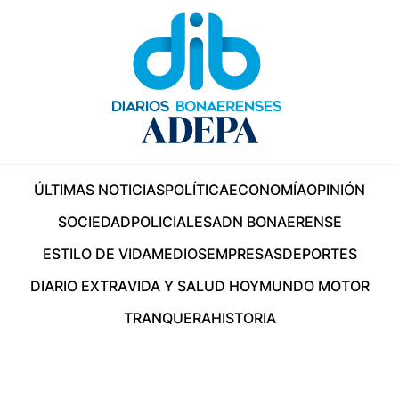
ÚLTIMAS NOTICIAS
POLÍTICA
ECONOMÍA
OPINIÓN
SOCIEDAD
POLICIALES
ADN BONAERENSE
ESTILO DE VIDA
MEDIOS
EMPRESAS
DEPORTES
DIARIO EXTRA
VIDA Y SALUD HOY
MUNDO MOTOR
TRANQUERA
HISTORIA