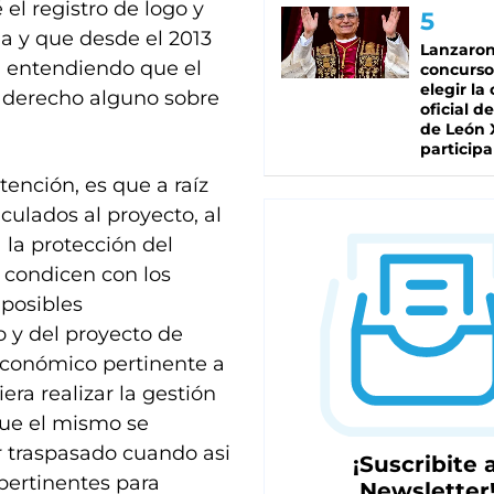
el registro de logo y
a y que desde el 2013
Lanzaro
, entendiendo que el
concurso
elegir la
e derecho alguno sobre
oficial de
de León 
participa
tención, es que a raíz
culados al proyecto, al
 la protección del
 condicen con los
 posibles
o y del proyecto de
 económico pertinente a
era realizar la gestión
que el mismo se
r traspasado cuando asi
¡Suscribite a
 pertinentes para
Newsletter