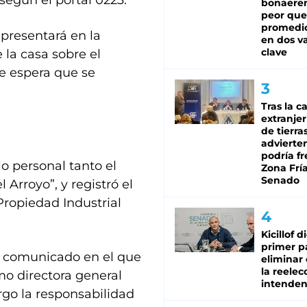
 según el portal 0223.
bonaeren
peor que
promedio
presentará en la
en dos va
clave
 la casa sobre el
e espera que se
Tras la c
extranjer
de tierra
advierte
podría f
lo personal tanto el
Zona Fría
Senado
Arroyo”, y registró el
 Propiedad Industrial
Kicillof d
primer p
un comunicado en el que
eliminar 
la reelec
mo directora general
intenden
rgo la responsabilidad