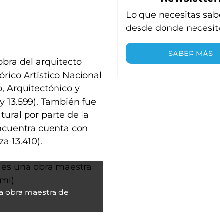
Lo que necesitas sab
desde donde necesit
SABER MÁS
obra del arquitecto
ico Artístico Nacional
o, Arquitectónico y
y 13.599). También fue
tural por parte de la
ncuentra cuenta con
a 13.410).
a obra maestra de