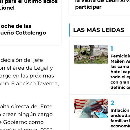
la visita de León XI
si para el último adiós
participar
Lionel
Noche de las
LAS MÁS LEÍDAS
equeño Cottolengo
Femicidi
decisión del jefe
Mailén A
las cáma
 el área de Legal y
hotel ca
cargo en las próximas
todo el e
con gran
 obra Francisco Taverna,
definició
bita directa del Ente
Inflación
a crear ningún cargo.
endeuda
familiar: 
de Gobierno como
economí