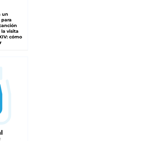
n un
 para
 canción
 la visita
XIV: cómo
r
l
!