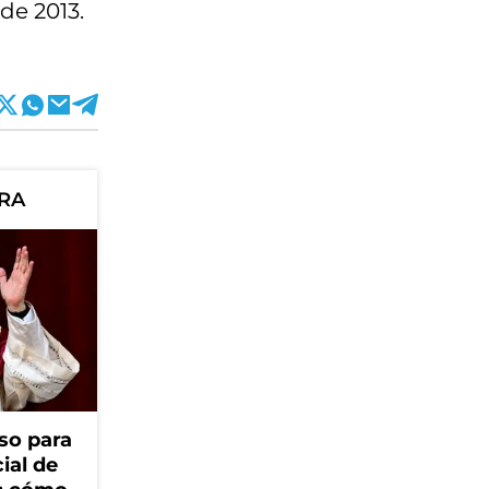
de 2013.
ORA
so para
cial de