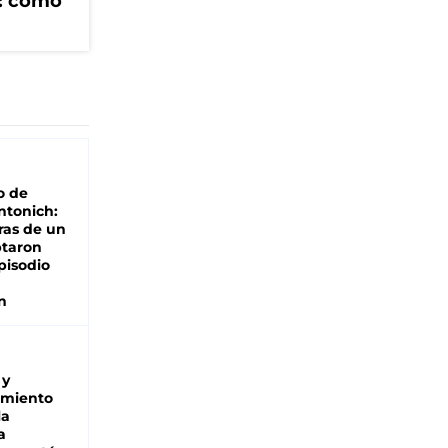
V: cómo
o de
ntonich:
ras de un
ptaron
pisodio
n
 y
miento
la
a