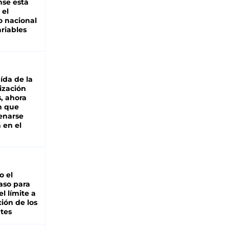
se está
 el
 nacional
riables
aída de la
ización
s, ahora
n que
renarse
 en el
io el
aso para
el límite a
ción de los
tes