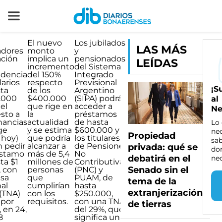
El nuevo
Los
jubilados
LAS MÁS
adores
monto
y
ación
implica un
pensionados
LEÍDAS
incremento
del Sistema
dencia
del 150%
Integrado
larios
respecto
Previsional
¡S
sta
de los
Argentino
0.000
$400.000
(SIPA) podrán
al
del
que rige en
acceder a
Ne
sto a
la
préstamos
nancias
actualidad
de hasta
Lo
ge
y se estima
$600.000 y
ne
Propiedad
 hoy)
que podría
los titulares
sab
 pedir
alcanzar a
de Pensiones
privada: qué se
do
éstamo
más de 5,4
No
debatirá en el
ne
ta $1
millones de
Contributivas
Senado sin el
, con
personas
(PNC) y
asa
que
PUAM, de
tema de la
al
cumplirían
hasta
extranjerización
(TNA)
con los
$250.000,
 por
requisitos.
con una TNA
de tierras
, en 24,
del 29%, que
8
significa un