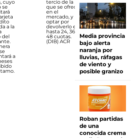
, cuyo
tercio de la
 se
que se ofrece
tará
en el
arjeta
mercado, y
dito
optar por
da a la
devolverlo en
a
hasta 24, 36 ó
Media provincia
 del
48 cuotas.
ante.
(DIB) ACR
bajo alerta
mera
naranja por
se
tará a
lluvias, ráfagas
meses
de viento y
ibido
stamo.
posible granizo
Roban partidas
de una
conocida crema