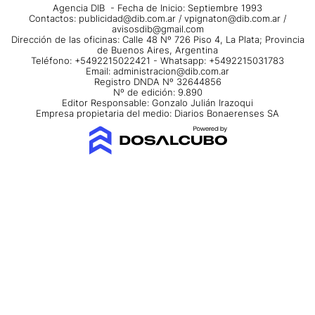
Agencia DIB - Fecha de Inicio: Septiembre 1993
Contactos:
publicidad@dib.com.ar
/
vpignaton@dib.com.ar
/
avisosdib@gmail.com
Dirección de las oficinas: Calle 48 Nº 726 Piso 4, La Plata; Provincia
de Buenos Aires, Argentina
Teléfono: +5492215022421 - Whatsapp: +5492215031783
Email:
administracion@dib.com.ar
Registro DNDA Nº 32644856
Nº de edición: 9.890
Editor Responsable: Gonzalo Julián Irazoqui
Empresa propietaria del medio: Diarios Bonaerenses SA