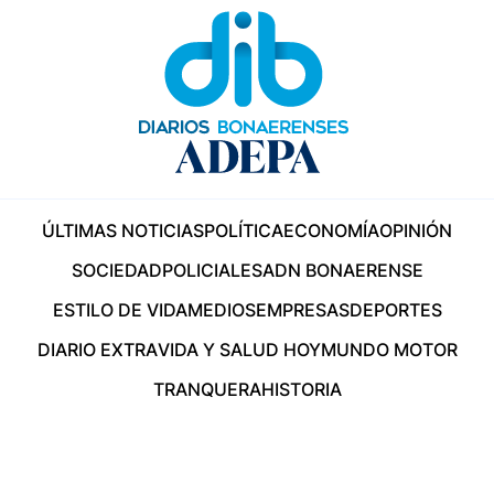
ÚLTIMAS NOTICIAS
POLÍTICA
ECONOMÍA
OPINIÓN
SOCIEDAD
POLICIALES
ADN BONAERENSE
ESTILO DE VIDA
MEDIOS
EMPRESAS
DEPORTES
DIARIO EXTRA
VIDA Y SALUD HOY
MUNDO MOTOR
TRANQUERA
HISTORIA