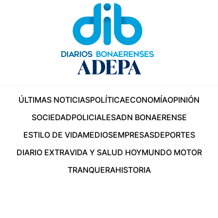
ÚLTIMAS NOTICIAS
POLÍTICA
ECONOMÍA
OPINIÓN
SOCIEDAD
POLICIALES
ADN BONAERENSE
ESTILO DE VIDA
MEDIOS
EMPRESAS
DEPORTES
DIARIO EXTRA
VIDA Y SALUD HOY
MUNDO MOTOR
TRANQUERA
HISTORIA