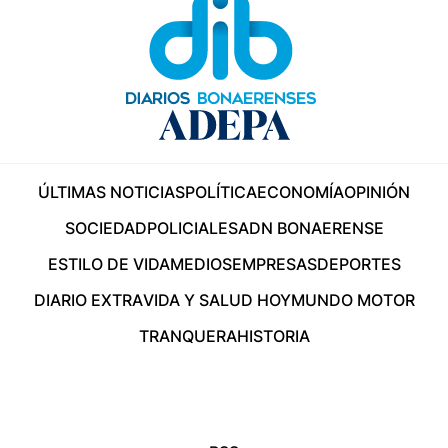
ÚLTIMAS NOTICIAS
POLÍTICA
ECONOMÍA
OPINIÓN
SOCIEDAD
POLICIALES
ADN BONAERENSE
ESTILO DE VIDA
MEDIOS
EMPRESAS
DEPORTES
DIARIO EXTRA
VIDA Y SALUD HOY
MUNDO MOTOR
TRANQUERA
HISTORIA