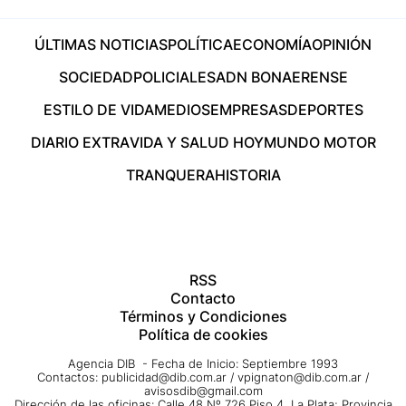
ÚLTIMAS NOTICIAS
POLÍTICA
ECONOMÍA
OPINIÓN
SOCIEDAD
POLICIALES
ADN BONAERENSE
ESTILO DE VIDA
MEDIOS
EMPRESAS
DEPORTES
DIARIO EXTRA
VIDA Y SALUD HOY
MUNDO MOTOR
TRANQUERA
HISTORIA
RSS
Contacto
Términos y Condiciones
Política de cookies
Agencia DIB - Fecha de Inicio: Septiembre 1993
Contactos:
publicidad@dib.com.ar
/
vpignaton@dib.com.ar
/
avisosdib@gmail.com
Dirección de las oficinas: Calle 48 Nº 726 Piso 4, La Plata; Provincia