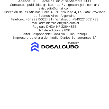
Agencia DIB - Fecha de Inicio: Septiembre 1993
Contactos:
publicidad@dib.com.ar
/
vpignaton@dib.com.ar
/
avisosdib@gmail.com
Dirección de las oficinas: Calle 48 Nº 726 Piso 4, La Plata; Provincia
de Buenos Aires, Argentina
Teléfono: +5492215022421 - Whatsapp: +5492215031783
Email:
administracion@dib.com.ar
Registro DNDA Nº 32644856
Nº de edición: 9.890
Editor Responsable: Gonzalo Julián Irazoqui
Empresa propietaria del medio: Diarios Bonaerenses SA