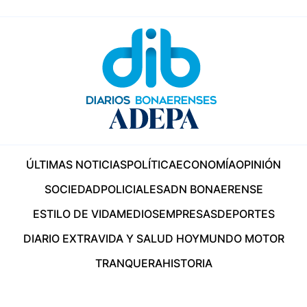
ÚLTIMAS NOTICIAS
POLÍTICA
ECONOMÍA
OPINIÓN
SOCIEDAD
POLICIALES
ADN BONAERENSE
ESTILO DE VIDA
MEDIOS
EMPRESAS
DEPORTES
DIARIO EXTRA
VIDA Y SALUD HOY
MUNDO MOTOR
TRANQUERA
HISTORIA