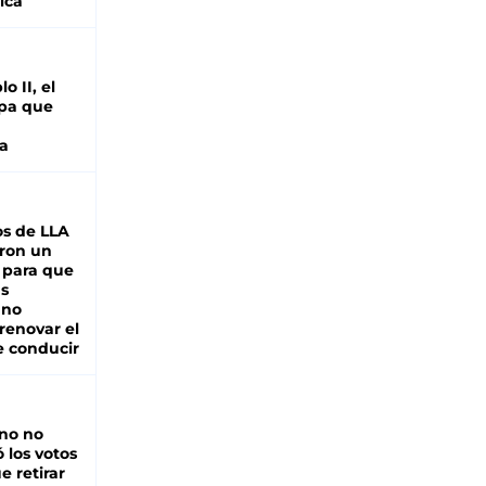
ica
o II, el
pa que
a
s de LLA
ron un
 para que
as
 no
renovar el
e conducir
rno no
 los votos
e retirar