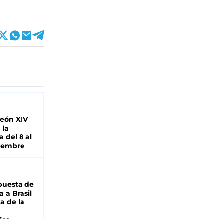
León XIV
 la
 del 8 al
viembre
puesta de
 a Brasil
ja de la