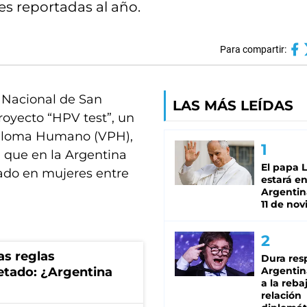
es reportadas al año.
Para compartir:
d Nacional de San
LAS MÁS LEÍDAS
royecto “HPV test”, un
apiloma Humano (VPH),
, que en la Argentina
El papa 
ado en mujeres entre
estará en
Argentina
11 de no
as reglas
Dura res
uetado: ¿Argentina
Argentina
a la reba
relación