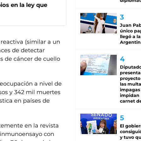
diplomát
os en la ley que
Juan Pabl
único pa
llegó a la
reactiva (similar a un
Argentin
ces de detectar
s de cáncer de cuello
Diputado
presenta
proyecto
eocupación a nivel de
las mult
impagas
sos y 342 mil muertes
impidan 
stica en países de
carnet d
temente en la revista
El gobie
consiguió
un inmunoensayo con
y tuvo qu