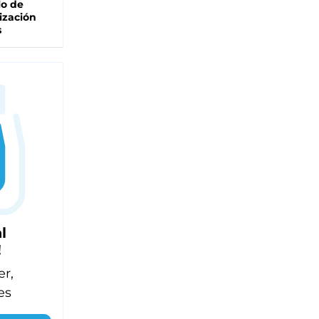
lo de
ización
s
l
!
er,
es