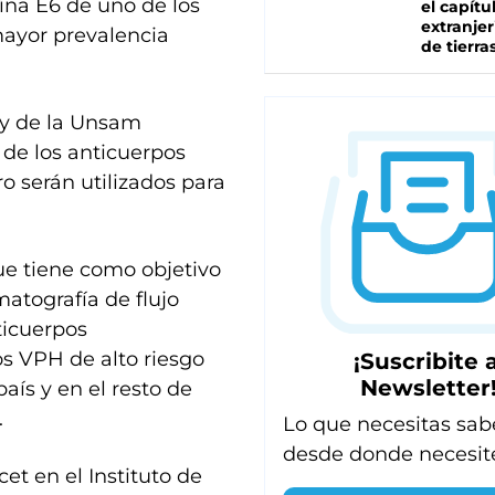
ína E6 de uno de los
el capítu
extranjer
mayor prevalencia
de tierra
t y de la Unsam
 de los anticuerpos
o serán utilizados para
que tiene como objetivo
matografía de flujo
ticuerpos
os VPH de alto riesgo
¡Suscribite a
Newsletter
ís y en el resto de
.
Lo que necesitas sab
desde donde necesit
cet en el Instituto de