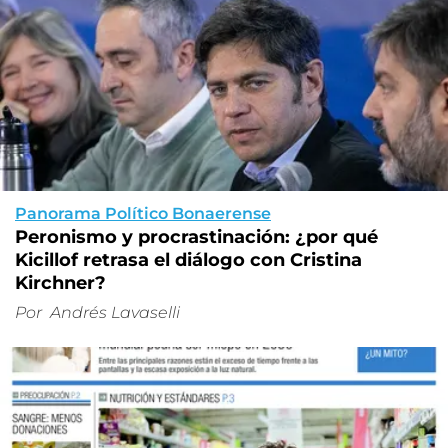
Panorama Político Bonaerense
Peronismo y procrastinación: ¿por qué
Kicillof retrasa el diálogo con Cristina
Kirchner?
Por
Andrés Lavaselli