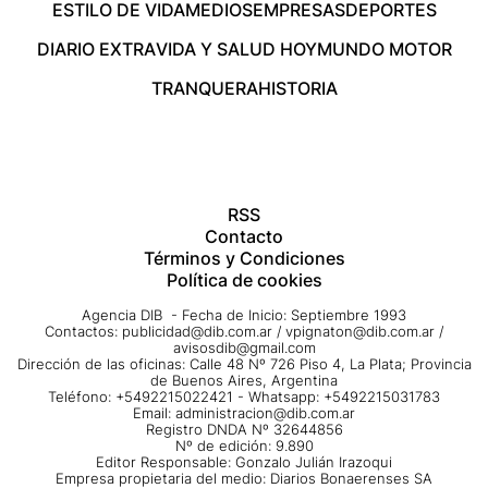
ESTILO DE VIDA
MEDIOS
EMPRESAS
DEPORTES
DIARIO EXTRA
VIDA Y SALUD HOY
MUNDO MOTOR
TRANQUERA
HISTORIA
RSS
Contacto
Términos y Condiciones
Política de cookies
Agencia DIB - Fecha de Inicio: Septiembre 1993
Contactos:
publicidad@dib.com.ar
/
vpignaton@dib.com.ar
/
avisosdib@gmail.com
Dirección de las oficinas: Calle 48 Nº 726 Piso 4, La Plata; Provincia
de Buenos Aires, Argentina
Teléfono: +5492215022421 - Whatsapp: +5492215031783
Email:
administracion@dib.com.ar
Registro DNDA Nº 32644856
Nº de edición: 9.890
Editor Responsable: Gonzalo Julián Irazoqui
Empresa propietaria del medio: Diarios Bonaerenses SA