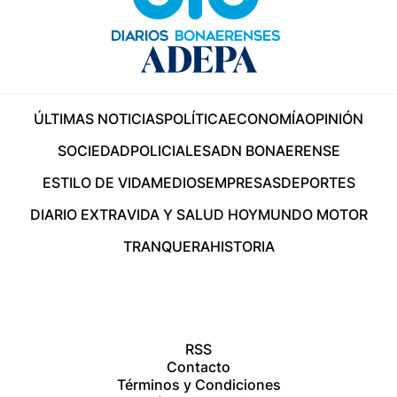
ÚLTIMAS NOTICIAS
POLÍTICA
ECONOMÍA
OPINIÓN
SOCIEDAD
POLICIALES
ADN BONAERENSE
ESTILO DE VIDA
MEDIOS
EMPRESAS
DEPORTES
DIARIO EXTRA
VIDA Y SALUD HOY
MUNDO MOTOR
TRANQUERA
HISTORIA
RSS
Contacto
Términos y Condiciones