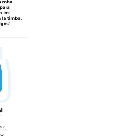
s roba
 para
a los
 la timba,
igos"
l
!
er,
es