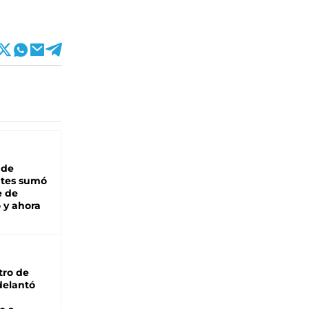
 de
ntes sumó
e de
 y ahora
tro de
adelantó