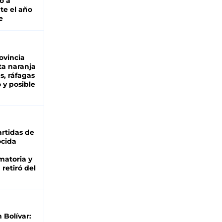
o a
te el año
e
ovincia
ta naranja
as, ráfagas
 y posible
rtidas de
cida
matoria y
retiró del
n Bolívar: