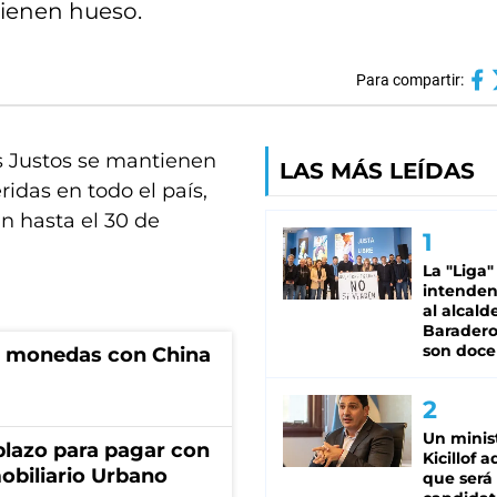
 tienen hueso.
Para compartir:
s Justos se mantienen
LAS MÁS LEÍDAS
idas en todo el país,
n hasta el 30 de
.
La "Liga"
intende
al alcald
Baradero
son doce
e monedas con China
Un minis
lazo para pagar con
Kicillof 
obiliario Urbano
que será