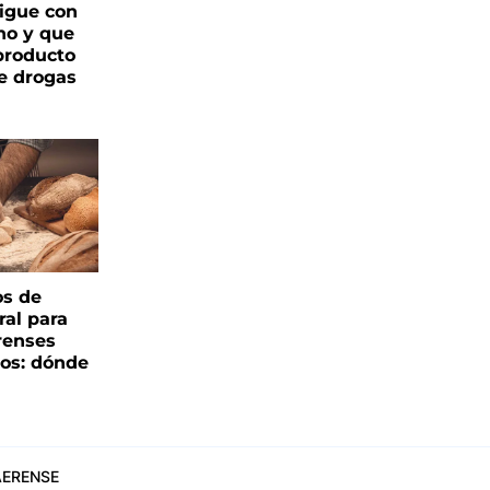
igue con
o y que
producto
e drogas
os de
ral para
renses
ños: dónde
ERENSE