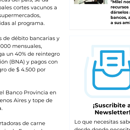
"Milei no
pales cortes vacunos a
recursos
dárselos 
 supermercados,
bancos, a
idas al programa.
a sus am
s de débito bancarias y
2.000 mensuales,
ga un 40% de reintegro
ción (BNA) y pagos con
ro de $ 4.500 por
el Banco Provincia en
enos Aires y tope de
¡Suscribite a
.
Newsletter
Lo que necesitas sab
rtadoras de carne
desde donde necesit