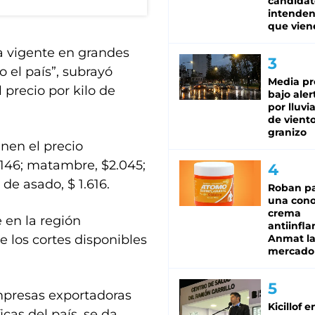
candidat
intenden
que vien
a vigente en grandes
 el país”, subrayó
Media pr
 precio por kilo de
bajo aler
por lluvi
de viento
granizo
enen el precio
2.146; matambre, $2.045;
a de asado, $ 1.616.
Roban pa
una cono
crema
 en la región
antiinfla
e los cortes disponibles
Anmat la 
mercado
mpresas exportadoras
Kicillof e
cas del país, se da