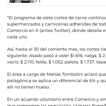
“El programa de siete cortes de carne continú
supermercados y carnicerías adheridas de todo
Comercio en X (antes Twitter), donde detalla el
cada uno.
Así, hasta el 30 del corriente mes, los cortes ti
siguiente: Asado pasó a valer $1.616; nalga, $ 
vacío, $ 2.110; falda, $ 1.052; paleta, $ 1.737; tap
El área a cargo de Matías Tombolini aclaró que
patagónica se aplica un diferencial de 6% y qu
allí no tienen hueso.
En un acuerdo voluntario entre Comercio y e
que componen las principales cámaras frigorífi