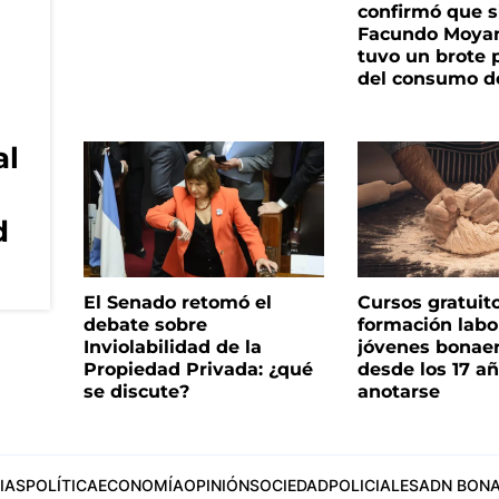
confirmó que s
Facundo Moyan
tuvo un brote 
del consumo d
al
d
El Senado retomó el
Cursos gratuit
debate sobre
formación labo
Inviolabilidad de la
jóvenes bonae
Propiedad Privada: ¿qué
desde los 17 a
se discute?
anotarse
IAS
POLÍTICA
ECONOMÍA
OPINIÓN
SOCIEDAD
POLICIALES
ADN BONA