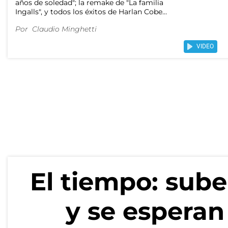
años de soledad"; la remake de "La familia
Ingalls", y todos los éxitos de Harlan Coben,
el novelista bestseller con una veintena de
Por
Claudio Minghetti
series en Netflix.
VIDEO
El tiempo: sube
y se esperan