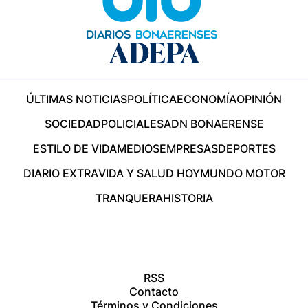
ÚLTIMAS NOTICIAS
POLÍTICA
ECONOMÍA
OPINIÓN
SOCIEDAD
POLICIALES
ADN BONAERENSE
ESTILO DE VIDA
MEDIOS
EMPRESAS
DEPORTES
DIARIO EXTRA
VIDA Y SALUD HOY
MUNDO MOTOR
TRANQUERA
HISTORIA
RSS
Contacto
Términos y Condiciones