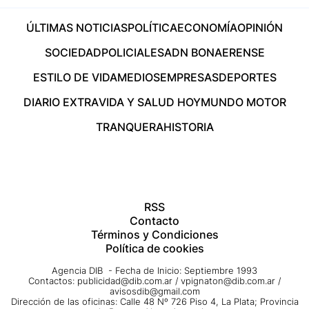
ÚLTIMAS NOTICIAS
POLÍTICA
ECONOMÍA
OPINIÓN
SOCIEDAD
POLICIALES
ADN BONAERENSE
ESTILO DE VIDA
MEDIOS
EMPRESAS
DEPORTES
DIARIO EXTRA
VIDA Y SALUD HOY
MUNDO MOTOR
TRANQUERA
HISTORIA
RSS
Contacto
Términos y Condiciones
Política de cookies
Agencia DIB - Fecha de Inicio: Septiembre 1993
Contactos:
publicidad@dib.com.ar
/
vpignaton@dib.com.ar
/
avisosdib@gmail.com
Dirección de las oficinas: Calle 48 Nº 726 Piso 4, La Plata; Provincia