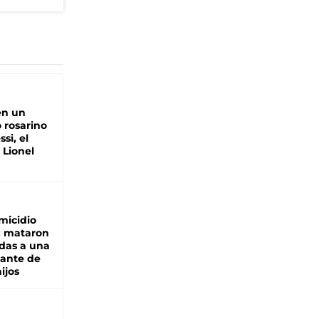
en un
 rosarino
si, el
 Lionel
micidio
: mataron
das a una
lante de
hijos