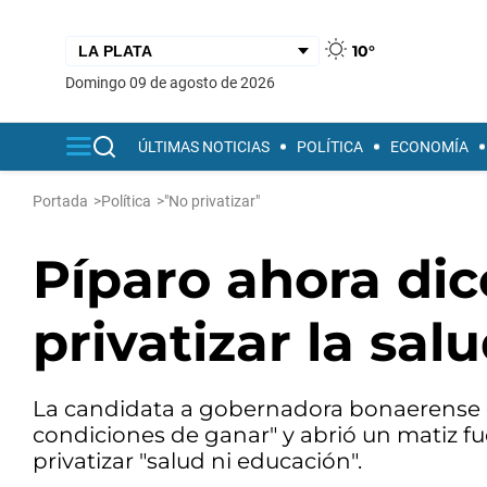
10°
domingo 09 de agosto de 2026
ÚLTIMAS NOTICIAS
POLÍTICA
ECONOMÍA
Portada
>
Política
>
"No privatizar"
Píparo ahora dic
privatizar la sal
La candidata a gobernadora bonaerense d
condiciones de ganar" y abrió un matiz fuer
privatizar "salud ni educación".