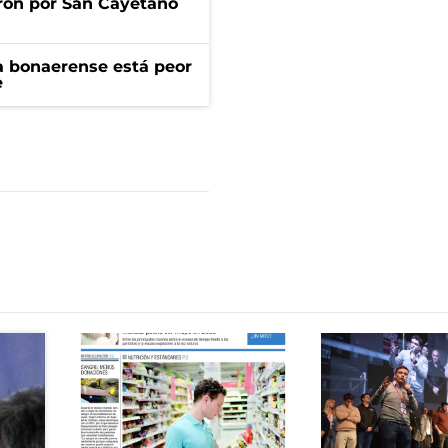
ron por San Cayetano
a bonaerense está peor
e