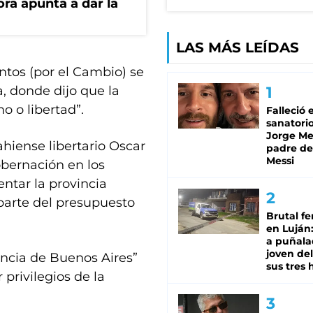
ora apunta a dar la
LAS MÁS LEÍDAS
tos (por el Cambio) se
, donde dijo que la
o o libertad”.
Falleció 
sanatorio
Jorge Mes
iense libertario Oscar
padre de
Messi
obernación en los
ntar la provincia
parte del presupuesto
Brutal fe
en Luján
a puñala
joven de
incia de Buenos Aires”
sus tres 
 privilegios de la