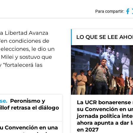
Para compartir:
a Libertad Avanza
LO QUE SE LEE AH
 “en condiciones de
s elecciones, le dio un
r Milei y sostuvo que
y “fortalecerá las
se
Peronismo y
La UCR bonaerense
llof retrasa el diálogo
su Convención en u
jornada política int
ahora apunta a dar l
u Convención en una
en 2027