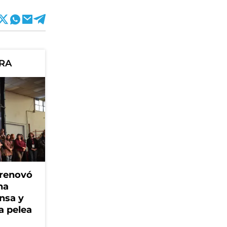
ORA
 renovó
na
ensa y
a pelea