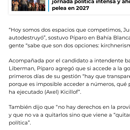
jornada política intensa y ah
pelea en 2027
“Hoy somos dos espacios que competimos, Jun
autodestruyó”, sostuvo Píparo en Bahía Blanca
gente “sabe que son dos opciones: kirchnerism
Acompañada por el candidato a intendente bah
Liberman, Píparo agregó que si accede a la g
primeros días de su gestión “hay que transpare
porque es imposible acceder a números, qué 
ha ejecutado (Axel) Kicillof”.
También dijo que “no hay derechos en la prov
y que no va a quitarlos sino que viene a “quitar
política”.