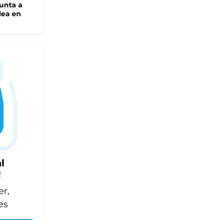
unta a
lea en
l
!
er,
es