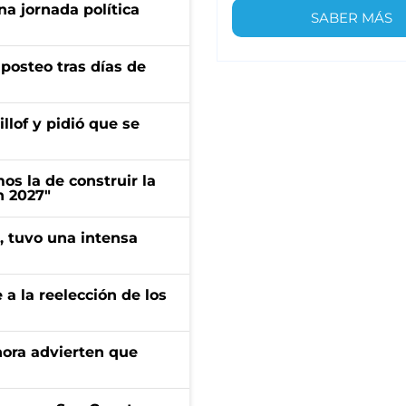
a jornada política
SABER MÁS
osteo tras días de
llof y pidió que se
s la de construir la
n 2027"
a, tuvo una intensa
e a la reelección de los
ahora advierten que