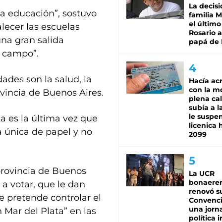
La decisi
 la educación”, sostuvo
familia M
el último
alecer las escuelas
Rosario a
una gran salida
papá de 
l campo”.
ades son la salud, la
Hacía ac
con la m
vincia de Buenos Aires.
plena cal
subía a l
le suspe
a es la última vez que
licenica 
a única de papel y no
2099
provincia de Buenos
La UCR
bonaere
a votar, que le dan
renovó s
 pretende controlar el
Convenc
una jorn
n Mar del Plata” en las
política 