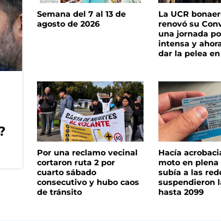
Semana del 7 al 13 de
La UCR bonae
agosto de 2026
renovó su Con
una jornada pol
intensa y ahor
dar la pelea en
?
Por una reclamo vecinal
Hacía acrobaci
cortaron ruta 2 por
moto en plena c
cuarto sábado
subía a las rede
consecutivo y hubo caos
suspendieron l
de tránsito
hasta 2099