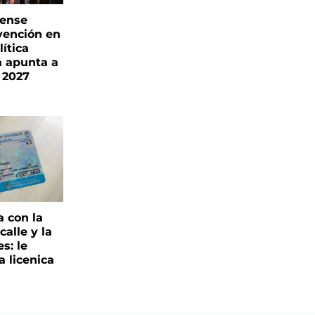
rense
vención en
ítica
a apunta a
 2027
a con la
alle y la
s: le
a licenica