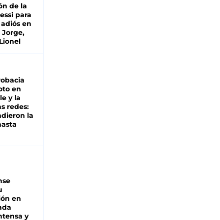
ón de la
essi para
 adiós en
 Jorge,
Lionel
robacia
oto en
le y la
as redes:
ndieron la
hasta
nse
u
ión en
ada
intensa y