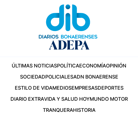
ÚLTIMAS NOTICIAS
POLÍTICA
ECONOMÍA
OPINIÓN
SOCIEDAD
POLICIALES
ADN BONAERENSE
ESTILO DE VIDA
MEDIOS
EMPRESAS
DEPORTES
DIARIO EXTRA
VIDA Y SALUD HOY
MUNDO MOTOR
TRANQUERA
HISTORIA