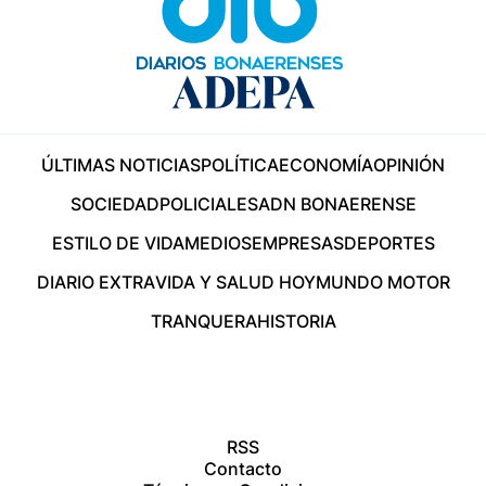
ÚLTIMAS NOTICIAS
POLÍTICA
ECONOMÍA
OPINIÓN
SOCIEDAD
POLICIALES
ADN BONAERENSE
ESTILO DE VIDA
MEDIOS
EMPRESAS
DEPORTES
DIARIO EXTRA
VIDA Y SALUD HOY
MUNDO MOTOR
TRANQUERA
HISTORIA
RSS
Contacto