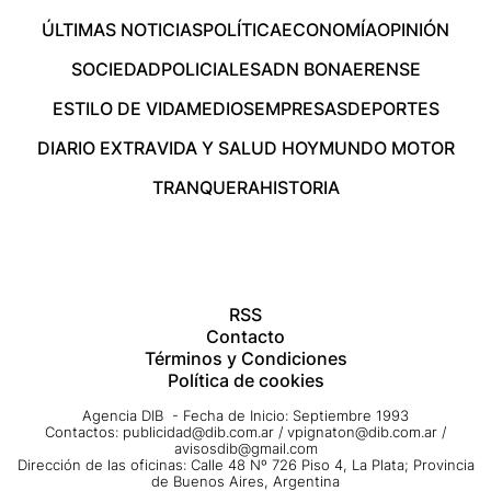
ÚLTIMAS NOTICIAS
POLÍTICA
ECONOMÍA
OPINIÓN
SOCIEDAD
POLICIALES
ADN BONAERENSE
ESTILO DE VIDA
MEDIOS
EMPRESAS
DEPORTES
DIARIO EXTRA
VIDA Y SALUD HOY
MUNDO MOTOR
TRANQUERA
HISTORIA
RSS
Contacto
Términos y Condiciones
Política de cookies
Agencia DIB - Fecha de Inicio: Septiembre 1993
Contactos:
publicidad@dib.com.ar
/
vpignaton@dib.com.ar
/
avisosdib@gmail.com
Dirección de las oficinas: Calle 48 Nº 726 Piso 4, La Plata; Provincia
de Buenos Aires, Argentina