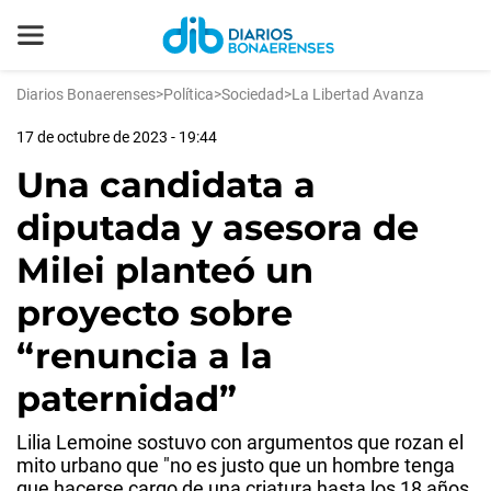
Diarios Bonaerenses
>
Política
>
Sociedad
>
La Libertad Avanza
17 de octubre de 2023 - 19:44
Una candidata a
diputada y asesora de
Milei planteó un
proyecto sobre
“renuncia a la
paternidad”
Lilia Lemoine sostuvo con argumentos que rozan el
mito urbano que "no es justo que un hombre tenga
que hacerse cargo de una criatura hasta los 18 años