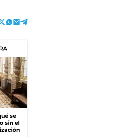
ORA
qué se
o sin el
ización