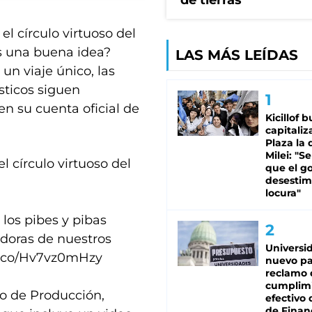
de tierras
el círculo virtuoso del
es una buena idea?
LAS MÁS LEÍDAS
un viaje único, las
sticos siguen
n su cuenta oficial de
Kicillof 
capitaliz
Plaza la 
Milei: "S
l círculo virtuoso del
que el g
desestim
locura"
los pibes y pibas
jadoras de nuestros
Universi
/t.co/Hv7vz0mHzy
nuevo pa
reclamo 
cumplim
io de Producción,
efectivo 
de Finan