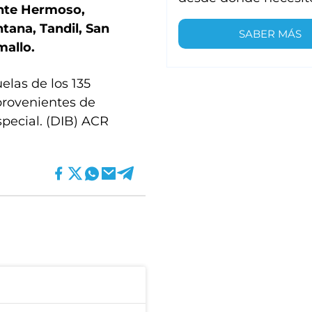
Monte Hermoso,
tana, Tandil, San
SABER MÁS
mallo.
elas de los 135
provenientes de
pecial. (DIB) ACR