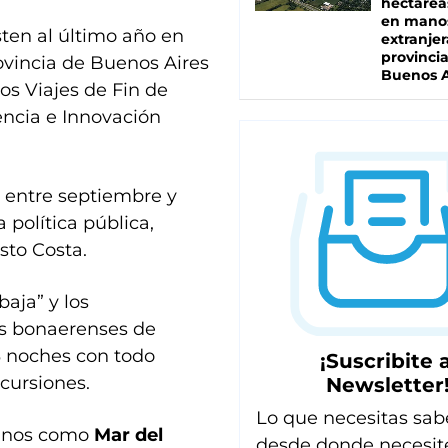
hectárea
en mano
ten al último año en
extranjer
provinci
ovincia de Buenos Aires
Buenos A
los Viajes de Fin de
encia e Innovación
 entre septiembre y
 política pública,
sto Costa.
baja” y los
os bonaerenses de
 3 noches con todo
¡Suscribite a
xcursiones.
Newsletter
Lo que necesitas sab
stinos como
Mar del
desde donde necesit