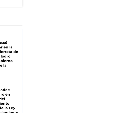
buscó
ar en la
derrota de
e logró
obierno
e la
dades:
ro en
del
iento
de la Ley
ciamiento