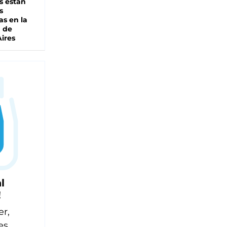
s están
s
as en la
a de
ires
l
!
er,
es