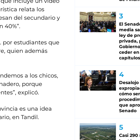
 que incluye un video
stica relata los
resan del secundario y
El Senad
n 40%”.
media sa
ley de p
privada, 
… por estudiantes que
Gobierno
bre, quien además
ceder en
capítulos
endemos a los chicos,
Desalojo
anadero, porque
expropia
tes”, explicó.
cómo ser
procedi
que apro
ovincia es una idea
Senado
rio, en Tandil.
Casi 290 