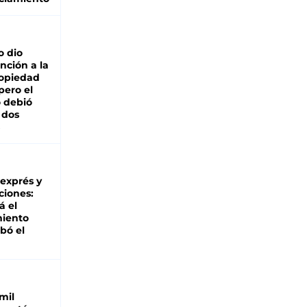
o dio
nción a la
ropiedad
pero el
 debió
 dos
 exprés y
ciones:
á el
miento
bó el
mil