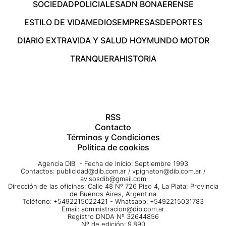
SOCIEDAD
POLICIALES
ADN BONAERENSE
ESTILO DE VIDA
MEDIOS
EMPRESAS
DEPORTES
DIARIO EXTRA
VIDA Y SALUD HOY
MUNDO MOTOR
TRANQUERA
HISTORIA
RSS
Contacto
Términos y Condiciones
Política de cookies
Agencia DIB - Fecha de Inicio: Septiembre 1993
Contactos:
publicidad@dib.com.ar
/
vpignaton@dib.com.ar
/
avisosdib@gmail.com
Dirección de las oficinas: Calle 48 Nº 726 Piso 4, La Plata; Provincia
de Buenos Aires, Argentina
Teléfono: +5492215022421 - Whatsapp: +5492215031783
Email:
administracion@dib.com.ar
Registro DNDA Nº 32644856
Nº de edición: 9.890